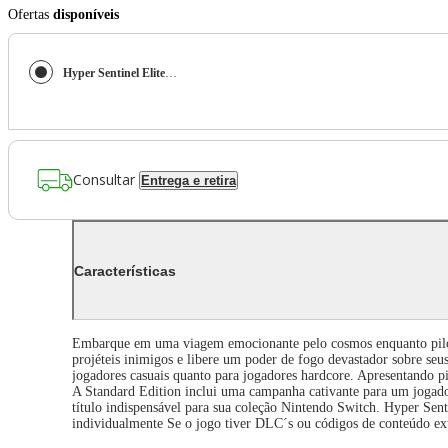
Ofertas
disponíveis
Hyper Sentinel Elite Edition - Switch
Consultar
Entrega e retira
Características
Embarque em uma viagem emocionante pelo cosmos enquanto pilota 
projéteis inimigos e libere um poder de fogo devastador sobre seus
jogadores casuais quanto para jogadores hardcore. Apresentando pi
A Standard Edition inclui uma campanha cativante para um jogador 
título indispensável para sua coleção Nintendo Switch. Hyper Sent
individualmente Se o jogo tiver DLC´s ou códigos de conteúdo 