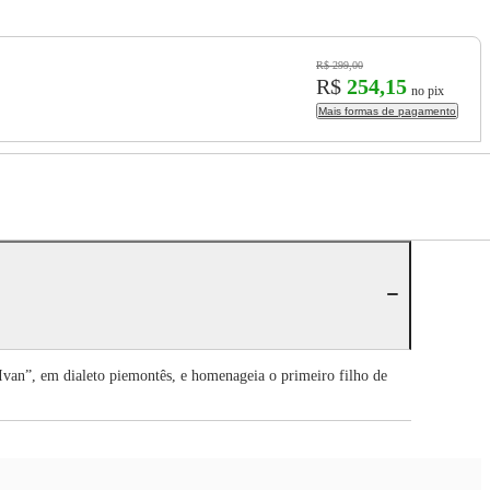
R$ 299,00
R$
254,15
no pix
Mais formas de pagamento
 Ivan”, em dialeto piemontês, e homenageia o primeiro filho de