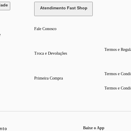
dade
Atendimento Fast Shop
Fale Conosco
e
Termos e Regul
Troca e Devoluções
Termos e Condi
Primeira Compra
Termos e Condi
nto
Baixe o App