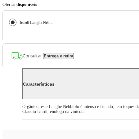
Ofertas
disponíveis
Icardi Langhe Nebbiolo "Surisjvan" DOC
Consultar
Entrega e retira
Características
Orgânico, este Langhe Nebbiolo é intenso e frutado, tem toques de
Claudio Icardi, enólogo da vinícola.