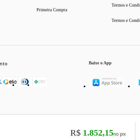
Termos e Condi
Primeira Compra
Termos e Condi
nto
Baixe o App
mos o máximo de 5 itens por produto ou enquanto durarem nossos e
o válidos exclusivamente para compras efetuadas no site, podendo di
R$
1.852,15
no pix
odos os preços e condições comerciais estão sujeitos a alteração se