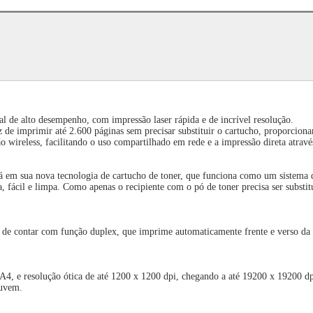
de alto desempenho, com impressão laser rápida e de incrível resolução.
z de imprimir até 2.600 páginas sem precisar substituir o cartucho, proporci
eless, facilitando o uso compartilhado em rede e a impressão direta através
tá em sua nova tecnologia de cartucho de toner, que funciona como um sistema 
 fácil e limpa. Como apenas o recipiente com o pó de toner precisa ser substi
 de contar com função duplex, que imprime automaticamente frente e verso da
 e resolução ótica de até 1200 x 1200 dpi, chegando a até 19200 x 19200 dpi 
nuvem.