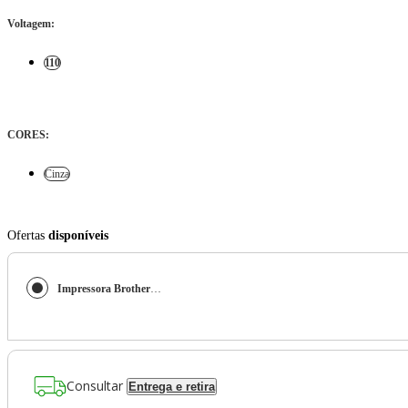
Voltagem
:
110
CORES
:
Cinza
Ofertas
disponíveis
Impressora Brother 7520 DCP-B7520DW Multifuncional Wireless
Consultar
Entrega e retira