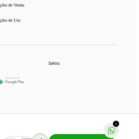
ções de Venda
ções de Uso
Selos
stoques.
ferir na rede de lojas físicas.
m aviso prévio. Fast Shop S. A. CNPJ: 43.708.379/0001-