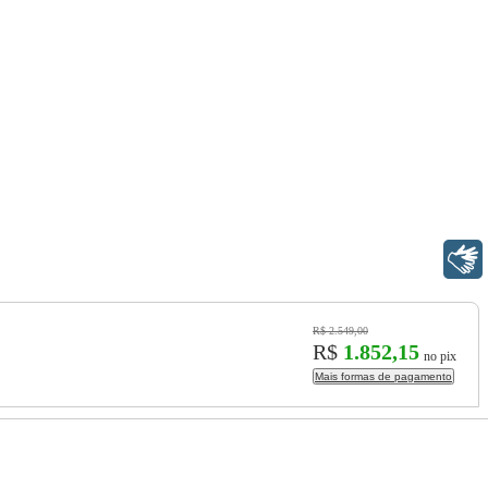
Libras
R$ 2.549,00
R$
1.852,15
no pix
Mais formas de pagamento