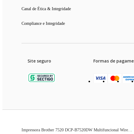
Canal de Ética & Integridade
Compliance e Integridade
Site seguro
Formas de pagame
Garanti
Preços e condições de pagament
Impressora Brother 7520 DCP-B7520DW Multifuncional Wireless
As imagens dos produtos são meramente ilustrativas. T