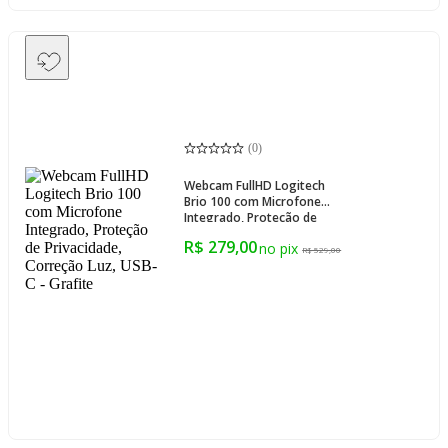
(
0
)
Webcam FullHD Logitech
Brio 100 com Microfone
Integrado, Proteção de
Privacidade, Correção Luz,
R$ 279,00
USB-C - Grafite
R$ 529,00