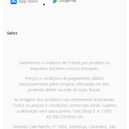
preferencial para gamers e usuários que exigem alto
desempenho.
Além de escolher entre notebook e desktop
de
computador
, é importante avaliar a necessidade de
Selos
dispositivos extras ou especificações técnicas. Se você
precisa de um monitor adicional, um teclado ergonômico
ou uma placa de vídeo mais potente, isso pode
influenciar sua decisão.
Garantimos o máximo de 5 itens por produto ou
enquanto durarem nossos estoques.
Ao escolher seu
computador
ideal, observe o
processador, que determina a velocidade de
Preços e condições de pagamento válidos
processamento; a memória RAM, essencial para
exclusivamente para compras efetuadas no site,
multitarefas; o armazenamento SSD, que oferece maior
podendo diferir na rede de lojas físicas.
velocidade de leitura e escrita; a placa de vídeo, crucial
As imagens dos produtos são meramente ilustrativas.
para jogos e edição de vídeo; e o tamanho da tela, que
Todos os preços e condições comerciais estão sujeitos
deve proporcionar conforto visual.
a alteração sem aviso prévio. Fast Shop S. A. CNPJ:
43.708.379/0001-00
Aproveite ainda mais com acessórios
Avenida Zaki Narchi, nº 1650, sobreloja, Carandiru, São