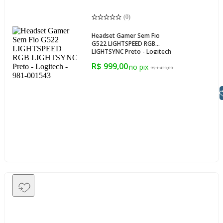
(
0
)
Headset Gamer Sem Fio
G522 LIGHTSPEED RGB
LIGHTSYNC Preto - Logitech
- 981-001543
R$ 999,00
R$ 1.439,00
Libras