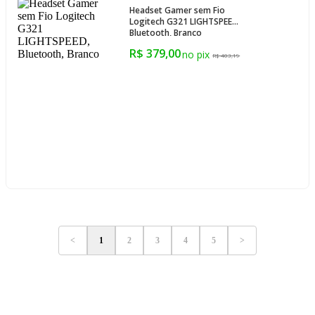
Headset Gamer sem Fio
Logitech G321 LIGHTSPEED,
Bluetooth, Branco
R$ 379,00
R$ 403,19
<
1
2
3
4
5
>