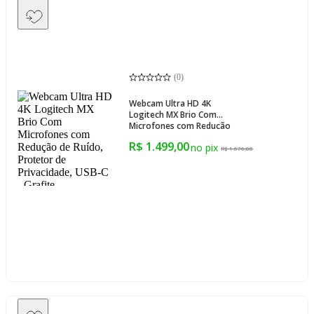
(
0
)
Webcam Ultra HD 4K
Logitech MX Brio Com
Microfones com Redução
de Ruído, Protetor de
R$ 1.499,00
Privacidade, USB-C - Grafite
R$ 1.676,08