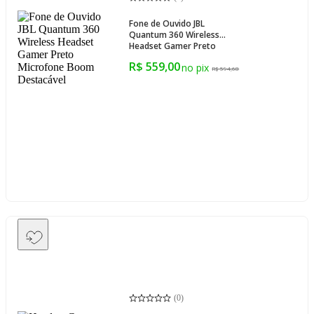
Fone de Ouvido JBL
Quantum 360 Wireless
Headset Gamer Preto
Microfone Boom
R$ 559,00
Destacável
R$ 594,68
(
0
)