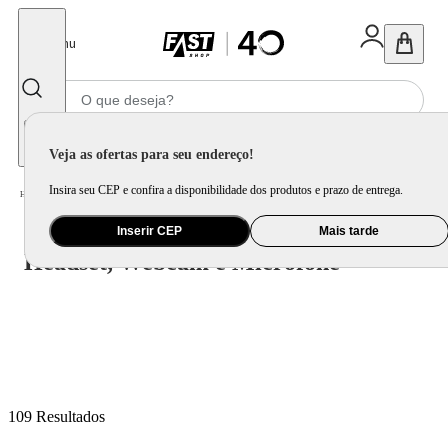
Fechar
Menu
Informe seu CEP
Veja as ofertas para seu endereço!
Insira seu CEP e confira a disponibilidade dos produtos e prazo de entrega.
Headset, Webcam e Microfone
Home
/
Informática e Games
/
Periférico
/
Inserir CEP
Mais tarde
Headset, Webcam e Microfone
109
Resultados