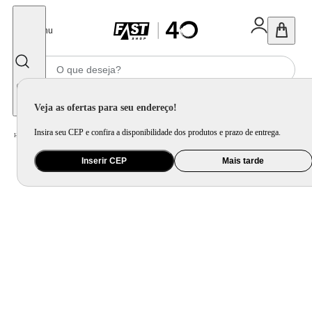
Fechar
Menu
Informe seu CEP
Veja as ofertas para seu endereço!
Insira seu CEP e confira a disponibilidade dos produtos e prazo de entrega.
Home
/
Serviços
/
Operacional
/
Instalação
/
Instalação Refrigerador Frenchdoor
Inserir CEP
Mais tarde