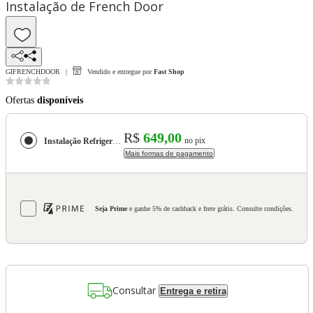
Instalação de French Door
GIFRENCHDOOR
Vendido e entregue por
Fast Shop
Ofertas
disponíveis
R$
649,00
no pix
Instalação Refrigerador Frenchdoor
Mais formas de pagamento
Seja Prime
e ganhe 5% de cashback e frete grátis. Consulte condições.
Consultar
Entrega e retira