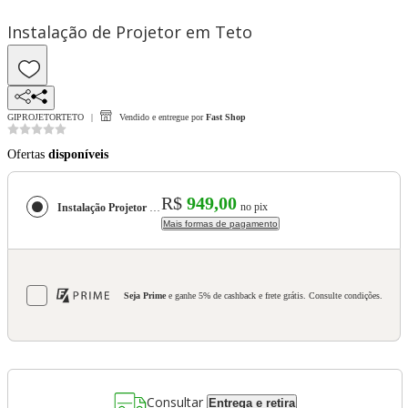
Instalação de Projetor em Teto
GIPROJETORTETO
Vendido e entregue por
Fast Shop
Ofertas
disponíveis
R$
949,00
no pix
Instalação Projetor Teto
Mais formas de pagamento
Seja Prime
e ganhe 5% de cashback e frete grátis. Consulte condições.
Consultar
Entrega e retira