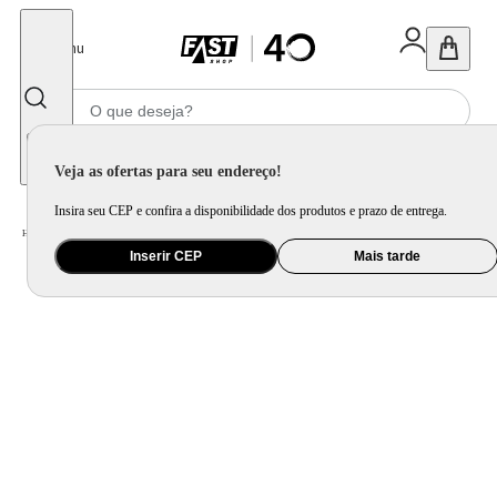
Fechar
Menu
Informe seu CEP
Veja as ofertas para seu endereço!
Insira seu CEP e confira a disponibilidade dos produtos e prazo de entrega.
Home
/
Serviços
/
Operacional
/
Instalação
/
Instalação Projetor Teto
Inserir CEP
Mais tarde