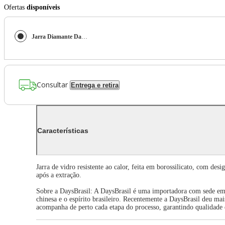
Ofertas
disponíveis
Jarra Diamante DaysBrasil Vidro 600 ml
Consultar
Entrega e retira
Características
Jarra de vidro resistente ao calor, feita em borossilicato, com 
após a extração.
Sobre a DaysBrasil: A DaysBrasil é uma importadora com sede em 
chinesa e o espírito brasileiro. Recentemente a DaysBrasil deu mai
acompanha de perto cada etapa do processo, garantindo qualidade 