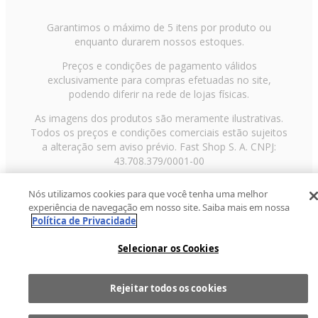
Garantimos o máximo de 5 itens por produto ou
enquanto durarem nossos estoques.
Preços e condições de pagamento válidos
exclusivamente para compras efetuadas no site,
podendo diferir na rede de lojas físicas.
As imagens dos produtos são meramente ilustrativas.
Todos os preços e condições comerciais estão sujeitos
a alteração sem aviso prévio. Fast Shop S. A. CNPJ:
43.708.379/0001-00
Avenida Zaki Narchi, nº 1650, sobreloja, Carandiru, São
Nós utilizamos cookies para que você tenha uma melhor
Paulo/SP, CEP 02029-001, Telefone: 11 3003-3728 ©
experiência de navegação em nosso site. Saiba mais em nossa
2013 Fast Shop - Todos os direitos reservados
RF
Política de Privacidade
Selecionar os Cookies
Rejeitar todos os cookies