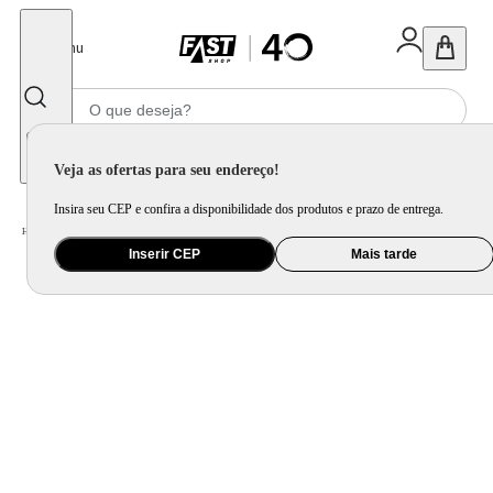
Fechar
Menu
Informe seu CEP
Veja as ofertas para seu endereço!
Insira seu CEP e confira a disponibilidade dos produtos e prazo de entrega.
Home
/
Utilidade Doméstica
/
Mesa
/
Utensílio de Mesa
Inserir CEP
Mais tarde