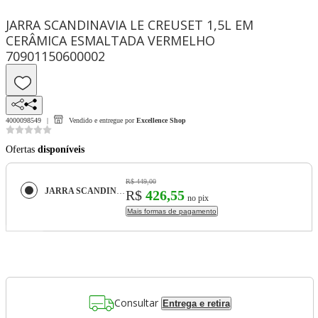
JARRA SCANDINAVIA LE CREUSET 1,5L EM
CERÂMICA ESMALTADA VERMELHO
70901150600002
4000098549
Vendido e entregue por
Excellence Shop
Ofertas
disponíveis
R$ 449,00
JARRA SCANDINAVIA LE CREUSET 1,5L EM CERÂMICA ESMALTADA VERMELHO 70901150600002
R$
426,55
no pix
Mais formas de pagamento
Consultar
Entrega e retira