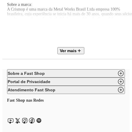
Sobre a marca:
A Crismop é uma marca da Metal Works Brasil Ltda empresa 100%
brasileira, cuja experiência se inicia há mais de 30 anos, quando seus sócio
resolveram aceitar o desafio de fabricar acessórios de alto padrão para
banheiros. Começando com conceitos e idéias de nossa equipe de criação, 
projeto se inicia com esboços, passando depois para o dimensionamento do
materiais, desenho 2D, e, finalmente, usando software de modelação de
sólidos em 3D de última geração, conseguimos visualizar as formas do no
design e quando necessário criar modelos reais e até a produção de
protótipos.
Ver mais
Sobre a Fast Shop
Portal de Privacidade
Atendimento Fast Shop
Fast Shop nas Redes