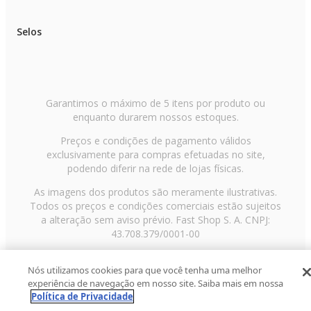
Selos
Garantimos o máximo de 5 itens por produto ou
enquanto durarem nossos estoques.
Preços e condições de pagamento válidos
exclusivamente para compras efetuadas no site,
podendo diferir na rede de lojas físicas.
As imagens dos produtos são meramente ilustrativas.
Todos os preços e condições comerciais estão sujeitos
a alteração sem aviso prévio. Fast Shop S. A. CNPJ:
43.708.379/0001-00
Avenida Zaki Narchi, nº 1650, sobreloja, Carandiru, São
Nós utilizamos cookies para que você tenha uma melhor
Paulo/SP, CEP 02029-001, Telefone: 11 3003-3728 ©
experiência de navegação em nosso site. Saiba mais em nossa
2013 Fast Shop - Todos os direitos reservados
RF
Política de Privacidade