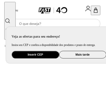
Fechar
Menu
Informe seu CEP
Veja as ofertas para seu endereço!
Insira seu CEP e confira a disponibilidade dos produtos e prazo de entrega.
Home
/
Utilidade Doméstica
/
Organização e Armazenamento
/
Item de Limpeza
Inserir CEP
Mais tarde