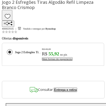
Jogo 2 Esfregões Tiras Algodão Refil Limpeza
Branco Crismop
4000029105
Vendido e entregue por
Byoushop
Ofertas
disponíveis
R$ 69,90
Jogo 2 Esfregões Tiras Algodão Refil Limpeza Branco Crismop
R$
55,92
no pix
Mais formas de pagamento
Consultar
Entrega e retira