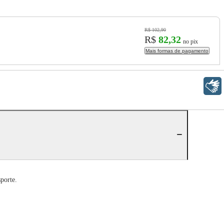
R$ 102,90
R$
82,32
no pix
Mais formas de pagamento
Libras
porte.