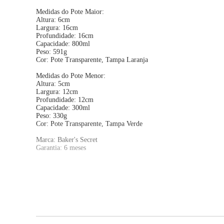
Medidas do Pote Maior:
Altura: 6cm
Largura: 16cm
Profundidade: 16cm
Capacidade: 800ml
Peso: 591g
Cor: Pote Transparente, Tampa Laranja
Medidas do Pote Menor:
Altura: 5cm
Largura: 12cm
Profundidade: 12cm
Capacidade: 300ml
Peso: 330g
Cor: Pote Transparente, Tampa Verde
Marca: Baker's Secret
Garantia: 6 meses
Sobre a marca:
Baker's Secret é uma das primeiras, mais antigas e mais fortes mar
qualidade do mundo. Com raízes que remontam a uma pequena ofic
na vanguarda da indústria de utensílios de confeitaria.