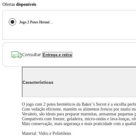
Ofertas
disponíveis
Jogo 2 Potes Herméticos Vidro Quadrado Armazenar Alimentos
Consultar
Entrega e retira
Características
O jogo com 2 potes herméticos da Baker’s Secret é a escolha perfe
Com vedação eficiente, mantém os alimentos frescos por muito ma
Versáteis, são ideais para preparar marmitas, armazenar pequenas
Compatíveis com freezer, geladeira, micro-ondas e lava-louças, ofe
Mais conservação, mais segurança e mais praticidade com a qualid
Material: Vidro e Polietileno