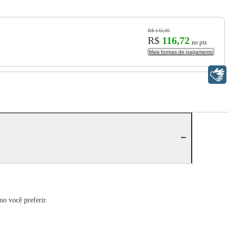
R$ 145,90
R$
116,72
no pix
Mais formas de pagamento
Libras
mo você preferir.