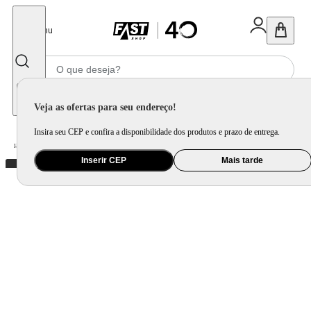
Fechar
Menu
Informe seu CEP
Veja as ofertas para seu endereço!
Insira seu CEP e confira a disponibilidade dos produtos e prazo de entrega.
Home
/
Utilidade Doméstica
/
Bar
/
Copo e Taça para Bebida
Inserir CEP
Mais tarde