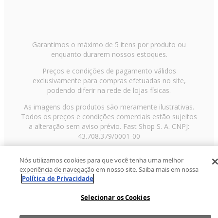
Garantimos o máximo de 5 itens por produto ou
enquanto durarem nossos estoques.
Preços e condições de pagamento válidos
exclusivamente para compras efetuadas no site,
podendo diferir na rede de lojas físicas.
As imagens dos produtos são meramente ilustrativas.
Todos os preços e condições comerciais estão sujeitos
a alteração sem aviso prévio. Fast Shop S. A. CNPJ:
43.708.379/0001-00
Avenida Zaki Narchi, nº 1650, sobreloja, Carandiru, São
Nós utilizamos cookies para que você tenha uma melhor
Paulo/SP, CEP 02029-001, Telefone: 11 3003-3728 ©
experiência de navegação em nosso site. Saiba mais em nossa
2013 Fast Shop - Todos os direitos reservados
RF
Política de Privacidade
Selecionar os Cookies