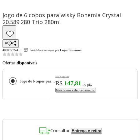
Jogo de 6 copos para wisky Bohemia Crystal
20.589.280 Trio 280ml
4000053244
Vendido e entregue por
Lojas Blumenau
Ofertas
disponíveis
R$ 188,00
Jogo de 6 copos para wisky Bohemia Crystal 20.589.280 Trio 280ml
R$
147,81
no pix
Mais formas de pagamento
Consultar
Entrega e retira