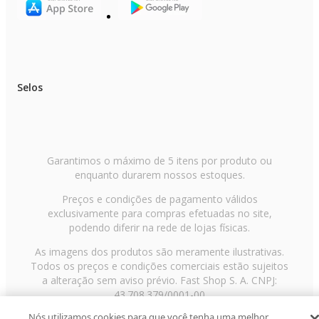
Selos
Garantimos o máximo de 5 itens por produto ou
enquanto durarem nossos estoques.
Preços e condições de pagamento válidos
exclusivamente para compras efetuadas no site,
podendo diferir na rede de lojas físicas.
As imagens dos produtos são meramente ilustrativas.
Todos os preços e condições comerciais estão sujeitos
a alteração sem aviso prévio. Fast Shop S. A. CNPJ:
43.708.379/0001-00
Nós utilizamos cookies para que você tenha uma melhor
Avenida Zaki Narchi, nº 1650, sobreloja, Carandiru, São