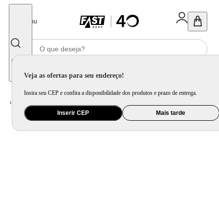
Fechar
Menu
Informe seu CEP
Veja as ofertas para seu endereço!
Insira seu CEP e confira a disponibilidade dos produtos e prazo de entrega.
Home
/
Utilidade Doméstica
/
Cozinha
/
Assadeira, Forma e Travessa
Inserir CEP
Mais tarde