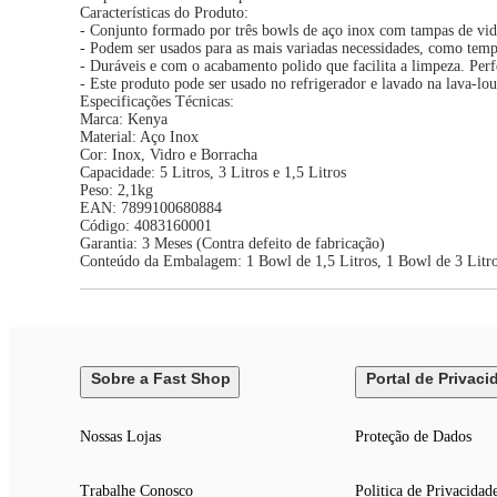
Características do Produto:
- Conjunto formado por três bowls de aço inox com tampas de vidr
- Podem ser usados para as mais variadas necessidades, como tempe
- Duráveis e com o acabamento polido que facilita a limpeza. Perfe
- Este produto pode ser usado no refrigerador e lavado na lava-lou
Especificações Técnicas:
Marca: Kenya
Material: Aço Inox
Cor: Inox, Vidro e Borracha
Capacidade: 5 Litros, 3 Litros e 1,5 Litros
Peso: 2,1kg
EAN: 7899100680884
Código: 4083160001
Garantia: 3 Meses (Contra defeito de fabricação)
Conteúdo da Embalagem: 1 Bowl de 1,5 Litros, 1 Bowl de 3 Litro
Sobre a Fast Shop
Portal de Privaci
Nossas Lojas
Proteção de Dados
Trabalhe Conosco
Politica de Privacidad