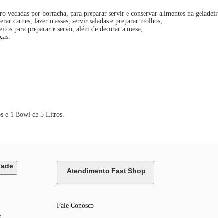
o vedadas por borracha, para preparar servir e conservar alimentos na geladeir
rar carnes, fazer massas, servir saladas e preparar molhos;
itos para preparar e servir, além de decorar a mesa;
ças.
s e 1 Bowl de 5 Litros.
dade
Atendimento Fast Shop
Fale Conosco
e