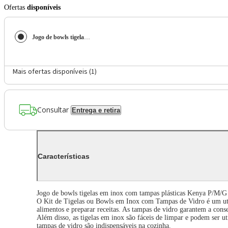
Ofertas
disponíveis
Jogo de bowls tigelas em inox com tampas plásticas Kenya P/M/G 3 peças
Mais ofertas disponíveis (
1
)
Consultar
Entrega e retira
Características
Jogo de bowls tigelas em inox com tampas plásticas Kenya P/M/G
O Kit de Tigelas ou Bowls em Inox com Tampas de Vidro é um utensí
alimentos e preparar receitas. As tampas de vidro garantem a cons
Além disso, as tigelas em inox são fáceis de limpar e podem ser u
tampas de vidro são indispensáveis na cozinha.