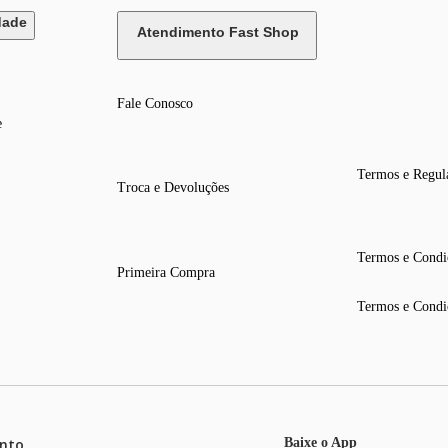
dade
Atendimento Fast Shop
Fale Conosco
e
Termos e Regul
Troca e Devoluções
Termos e Condi
Primeira Compra
Termos e Condi
nto
Baixe o App