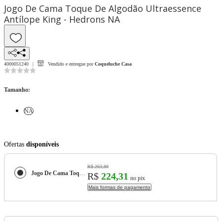
Jogo De Cama Toque De Algodão Ultraessence
Antílope King - Hedrons NA
4000051240
Vendido e entregue por
Coqueluche Casa
Tamanho
:
NA
Ofertas
disponíveis
R$ 263,89
Jogo De Cama Toque De Algodão Ultraessence Antílope King - Hedrons
R$
224,31
no pix
Mais formas de pagamento