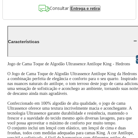
Consultar
Entrega e retira
Características
Libras
Jogo de Cama Toque de Algodão Ultrassence Antílope King - Hedrons
O Jogo de Cama Toque de Algodão Ultrassence Antílope King da Hedrons 
a combinação perfeita de elegância e conforto para o seu quarto. Inspirado
nas nuances naturais do antílope, o tom terroso deste jogo de cama adicion
uma sensação de sofisticação e aconchego ao ambiente, tornando suas noite
de descanso ainda mais agradáveis.
Confeccionado em 100% algodão de alta qualidade, o jogo de cama
Ultrassence oferece uma textura incrivelmente macia e aconchegante. A
tecnologia Ultrassence garante durabilidade e resistência, mantendo o
frescor e a suavidade do tecido mesmo após diversas lavagens, para que
você possa aproveitar o máximo de conforto por muito tempo.
O conjunto inclui um lençol com elástico, um lençol de cima e duas
fronhas, todos com medidas adequadas para camas King. A cor Antílope,
versátil e sofisticada, é fácil de harmonizar com diferentes estilos de