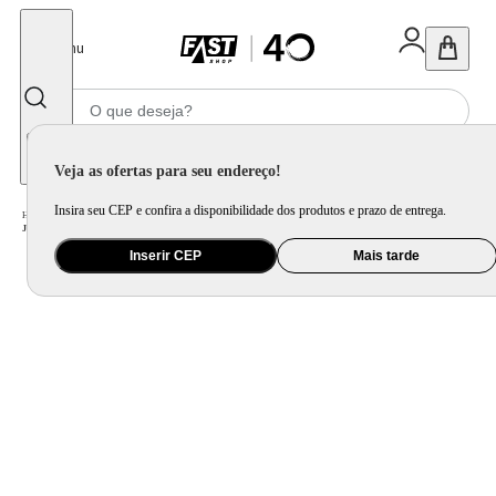
Fechar
Menu
Informe seu CEP
Veja as ofertas para seu endereço!
Insira seu CEP e confira a disponibilidade dos produtos e prazo de entrega.
Home
/
Cama, Mesa e Banho
/
Cama
/
Lençol e Fronha
/
Jogo De Cama Toque De Algodão Ultraessence Antílope King - Hedrons
Inserir CEP
Mais tarde