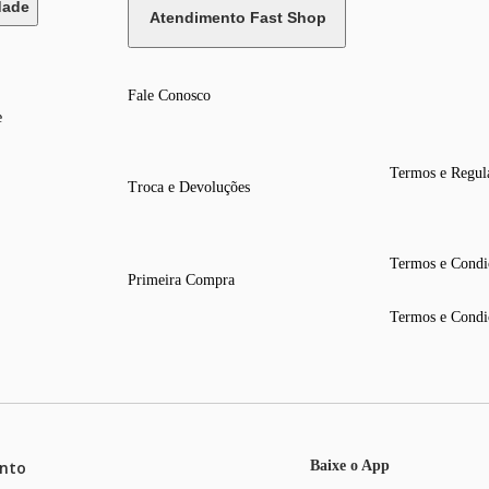
dade
Atendimento Fast Shop
Fale Conosco
e
Termos e Regul
Troca e Devoluções
Termos e Condi
Primeira Compra
Termos e Condi
nto
Baixe o App