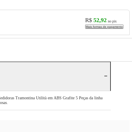
R$
52,92
no pix
Mais formas de pagamento
edidoras Tramontina Utilità em ABS Grafite 5 Peças da linha
osas.