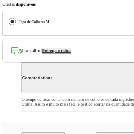
Ofertas
disponíveis
Jogo de Colheres Medidoras Tramontina Utilità em ABS Grafite 5 Peças
Consultar
Entrega e retira
Características
O tempo de ficar contando o número de colheres de cada ingredie
Utilità. Assim é muito mais fácil e prático acertar na quantidade d