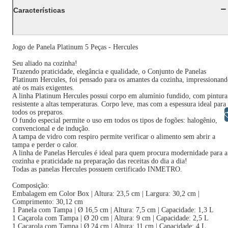
Características
Jogo de Panela Platinum 5 Peças - Hercules
Seu aliado na cozinha!
Trazendo praticidade, elegância e qualidade, o Conjunto de Panelas
Platinum Hercules, foi pensado para os amantes da cozinha, impressionan
até os mais exigentes.
A linha Platinum Hercules possui corpo em alumínio fundido, com pintura
resistente a altas temperaturas. Corpo leve, mas com a espessura ideal para
todos os preparos.
Libras
O fundo especial permite o uso em todos os tipos de fogões: halogênio,
convencional e de indução.
A tampa de vidro com respiro permite verificar o alimento sem abrir a
tampa e perder o calor.
A linha de Panelas Hercules é ideal para quem procura modernidade para a
cozinha e praticidade na preparação das receitas do dia a dia!
Todas as panelas Hercules possuem certificado INMETRO.
Composição:
Embalagem em Color Box | Altura: 23,5 cm | Largura: 30,2 cm |
Comprimento: 30,12 cm
1 Panela com Tampa | Ø 16,5 cm | Altura: 7,5 cm | Capacidade: 1,3 L
1 Caçarola com Tampa | Ø 20 cm | Altura: 9 cm | Capacidade: 2,5 L
1 Caçarola com Tampa | Ø 24 cm | Altura: 11 cm | Capacidade: 4 L