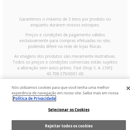
Garantimos o máximo de 5 itens por produto ou
enquanto durarem nossos estoques.
Preços e condições de pagamento válidos
exclusivamente para compras efetuadas no site,
podendo diferir na rede de lojas físicas.
As imagens dos produtos são meramente ilustrativas.
Todos os preços e condições comerciais estão sujeitos
a alteração sem aviso prévio. Fast Shop S. A. CNPJ:
43.708.379/0001-00
Avenida Zaki Narchi, nº 1650, sobreloja, Carandiru, São
Nós utilizamos cookies para que você tenha uma melhor
Paulo/SP, CEP 02029-001, Telefone: 11 3003-3728 ©
experiência de navegação em nosso site. Saiba mais em nossa
2013 Fast Shop - Todos os direitos reservados
RF
Política de Privacidade
Selecionar os Cookies
Rejeitar todos os cookies