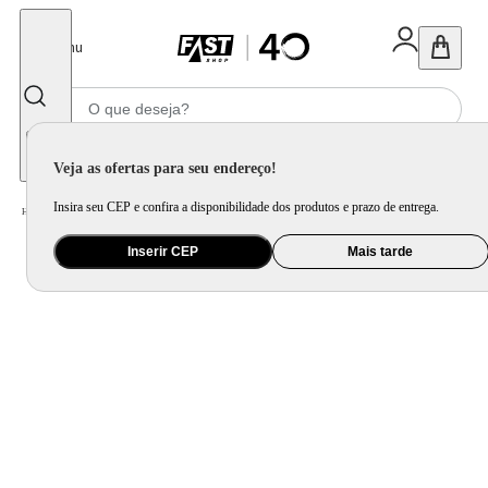
Fechar
Menu
Informe seu CEP
Veja as ofertas para seu endereço!
Insira seu CEP e confira a disponibilidade dos produtos e prazo de entrega.
Home
/
Utilidade Doméstica
/
Cozinha
/
Jogo de Panela e Panela Avulsa
Inserir CEP
Mais tarde