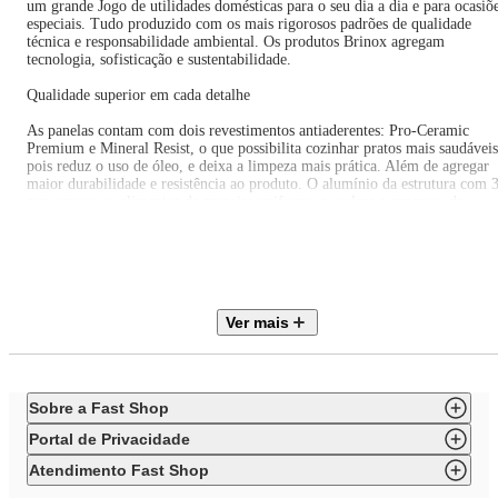
um grande Jogo de utilidades domésticas para o seu dia a dia e para ocasiõ
especiais. Tudo produzido com os mais rigorosos padrões de qualidade
técnica e responsabilidade ambiental. Os produtos Brinox agregam
tecnologia, sofisticação e sustentabilidade.
Qualidade superior em cada detalhe
As panelas contam com dois revestimentos antiaderentes: Pro-Ceramic
Premium e Mineral Resist, o que possibilita cozinhar pratos mais saudáveis
pois reduz o uso de óleo, e deixa a limpeza mais prática. Além de agregar
maior durabilidade e resistência ao produto. O alumínio da estrutura com 
mm aquece os alimentos de maneira uniforme e acelera o processo de
cocção.
A pintura externa siliconada adiciona a robustez à estrutura. PFOA free, sã
itens livres de liberação de toxinas. Os cabos, alças e poméis são feitos em
baquelite com acabamento soft-touch, deixando o manuseio mais
confortável e seguro. As tampas em vidro temperado têm saída para o
vapor.
Ver mais
O Jogo de Panelas 6 Peças com Indução Marble Wood/Brinox é composto
por:
01 Caçarola Indução com Tampa Ø 20 x 8,5 cm – 2,1 Litros01 Caçarola
Indução com Tampa Ø 24 x 10,5 cm – 3,8 Litros01 Panela Indução com
Sobre a Fast Shop
Tampa Ø 18 x 8 cm – 1,6 Litros01 Frigideira Indução Ø 24 x 4,7 cm – 0,
Litros01 Espátula 28 X 5,3 cm01 Colher de Arroz 28 x 5,9 cm.
Portal de Privacidade
A Espátula e a Colher de Arroz são em silicone, não acumulam sujeira, são
fáceis de limpar e suportam temperaturas de até 200ºC. Podem ser usadas
Atendimento Fast Shop
em itens com revestimento antiaderente sem causar danos à superfície.