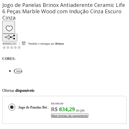
Jogo de Panelas Brinox Antiaderente Ceramic Life
6 Peças Marble Wood com Indução Cinza Escuro
Cinza
4000002281
Vendido e entregue por
Brinox
CORES
:
Cinza
Ofertas
disponíveis
R$ 999,99
Jogo de Panelas Brinox Antiaderente Ceramic Life 6 Peças Marble Wood com Indução Cinza Escuro
R$
834,29
no pix
Mais formas de pagamento