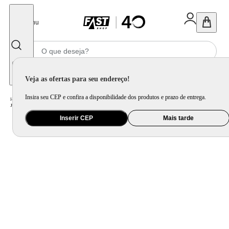
Fechar
Menu
Informe seu CEP
Veja as ofertas para seu endereço!
Insira seu CEP e confira a disponibilidade dos produtos e prazo de entrega.
Home
/
Utilidade Doméstica
/
Cozinha
/
Jogo de Panela e Panela Avulsa
/
Jogo de Panelas Brinox Antiaderente Ceramic Life 6 Peças Marble Wood com Indução Cinza Escuro
Inserir CEP
Mais tarde