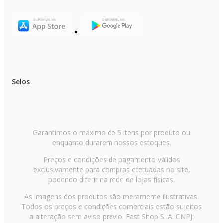
Qualidade e Confiança Brinox
O Grupo Brinox, com desenvolvimento e produção no Brasil, é um dos
maiores fabricantes de utilidades domésticas do Brasil. Localizado na cida
de Caxias do Sul, na Serra Gaúcha e expandindo permanentemente a sua
atuação no mercado externo, o Grupo Brinox possui canais de exportação
nos cinco continentes e atua ativamente em mais de vinte países. Através d
suas marcas, Brinox, Coza e Haus Concept, oferece um mix de mais de 6
mil itens, e segue com seus planos de expansão como um grande
Selos
participante no mercado de utilidades domésticas.
Garantimos o máximo de 5 itens por produto ou
enquanto durarem nossos estoques.
Preços e condições de pagamento válidos
exclusivamente para compras efetuadas no site,
podendo diferir na rede de lojas físicas.
As imagens dos produtos são meramente ilustrativas.
Todos os preços e condições comerciais estão sujeitos
a alteração sem aviso prévio. Fast Shop S. A. CNPJ: