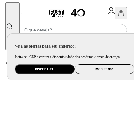
Fechar
Menu
Informe seu CEP
Veja as ofertas para seu endereço!
Insira seu CEP e confira a disponibilidade dos produtos e prazo de entrega.
Home
/
Utilidade Doméstica
/
Cozinha
/
Jogo de Panela e Panela Avulsa
Inserir CEP
Mais tarde