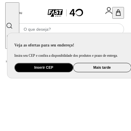
Fechar
Menu
Informe seu CEP
Veja as ofertas para seu endereço!
Insira seu CEP e confira a disponibilidade dos produtos e prazo de entrega.
Home
/
Utilidade Doméstica
/
Cozinha
/
Jogo de Panela e Panela Avulsa
Inserir CEP
Mais tarde