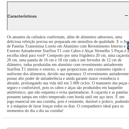
Características
Os amantes da culinária confirmam, além de alimentos saborosos, uma
deliciosa refeição precisa ser preparada em utensílios de qualidade. E o Jo
Libras
de Panelas Tramontina Loreto em Alumínio com Revestimento Interno e
Externo Antiaderente Starflon T1 com Cabos e Alças Vermelho 5 Peças é a
escolha ideal para você! Composto por uma frigideira 20 cm, uma caçarol
20 cm, uma panela de 16 cm e 18 cm cada e um fervedor de 12 cm de
diâmetro, todas produzidas em alumínio com revestimento antiaderente
Starflon T1 interno e externo, o que proporciona um cozimento rápido e
uniforme dos alimentos, devido sua espessura. O revestimento antiaderente
possui alto poder de antiaderência e ainda garante maior resistência à
abrasão, prolongando sua vida útil em 5.000 ciclos. O manuseio das peças 
seguro e confortável, pois os cabos e alças são produzidos em baquelite
antitérmico, que não esquenta e evita queimaduras. A caçarola e as panelas
possuem tampa em vidro temperado com borda sutil em aço inox. É um
jogo essencial em sua cozinha, pois é resistente, durável e prático, podendo
ir à máquina de lavar louças todos os dias. O companheiro ideal para os
momentos do dia a dia na cozinha!