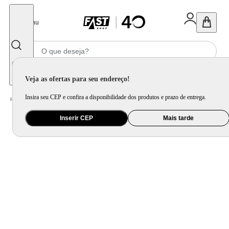
Fechar
Menu
Informe seu CEP
Veja as ofertas para seu endereço!
Insira seu CEP e confira a disponibilidade dos produtos e prazo de entrega.
Home
/
Utilidade Doméstica
/
Cozinha
/
Jogo de Panela e Panela Avulsa
Inserir CEP
Mais tarde