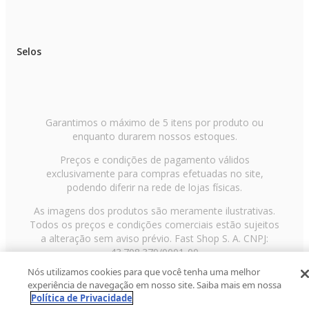
Selos
Garantimos o máximo de 5 itens por produto ou
enquanto durarem nossos estoques.
Preços e condições de pagamento válidos
exclusivamente para compras efetuadas no site,
podendo diferir na rede de lojas físicas.
As imagens dos produtos são meramente ilustrativas.
Todos os preços e condições comerciais estão sujeitos
a alteração sem aviso prévio. Fast Shop S. A. CNPJ:
43.708.379/0001-00
Nós utilizamos cookies para que você tenha uma melhor
Avenida Zaki Narchi, nº 1650, sobreloja, Carandiru, São
experiência de navegação em nosso site. Saiba mais em nossa
Paulo/SP, CEP 02029-001, Telefone: 11 3003-3728 ©
Política de Privacidade
2013 Fast Shop - Todos os direitos reservados
RF