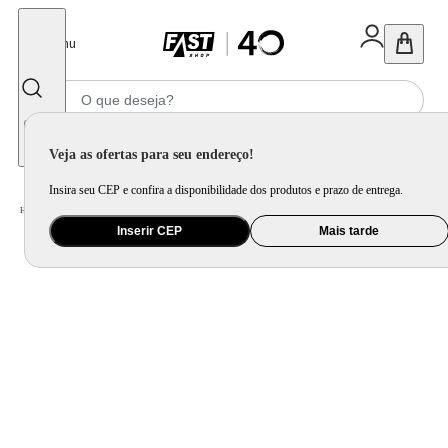
Fechar
Menu
Informe seu CEP
Veja as ofertas para seu endereço!
Insira seu CEP e confira a disponibilidade dos produtos e prazo de entrega.
Home
/
Utilidade Doméstica
/
Cozinha
/
Jogo de Panela e Panela Avulsa
Inserir CEP
Mais tarde