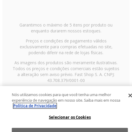
Garantimos o máximo de 5 itens por produto ou
enquanto durarem nossos estoques.
Preços e condições de pagamento válidos
exclusivamente para compras efetuadas no site,
podendo diferir na rede de lojas físicas.
As imagens dos produtos são meramente ilustrativas.
Todos os preços e condições comerciais estão sujeitos
a alteração sem aviso prévio. Fast Shop S. A. CNPJ:
43.708.379/0001-00
Avenida Zaki Narchi, nº 1650, sobreloja, Carandiru, São
Nós utilizamos cookies para que você tenha uma melhor
Paulo/SP, CEP 02029-001, Telefone: 11 3003-3728 ©
experiência de navegação em nosso site. Saiba mais em nossa
2013 Fast Shop - Todos os direitos reservados
RF
Política de Privacidade
Selecionar os Cookies