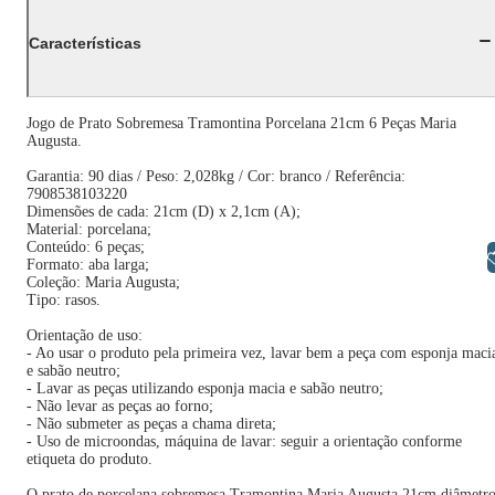
Características
Jogo de Prato Sobremesa Tramontina Porcelana 21cm 6 Peças Maria
Augusta.
Garantia: 90 dias / Peso: 2,028kg / Cor: branco / Referência:
7908538103220
Dimensões de cada: 21cm (D) x 2,1cm (A);
Material: porcelana;
Conteúdo: 6 peças;
Libras
Formato: aba larga;
Coleção: Maria Augusta;
Tipo: rasos.
Orientação de uso:
- Ao usar o produto pela primeira vez, lavar bem a peça com esponja maci
e sabão neutro;
- Lavar as peças utilizando esponja macia e sabão neutro;
- Não levar as peças ao forno;
- Não submeter as peças a chama direta;
- Uso de microondas, máquina de lavar: seguir a orientação conforme
etiqueta do produto.
O prato de porcelana sobremesa Tramontina Maria Augusta 21cm diâmetr