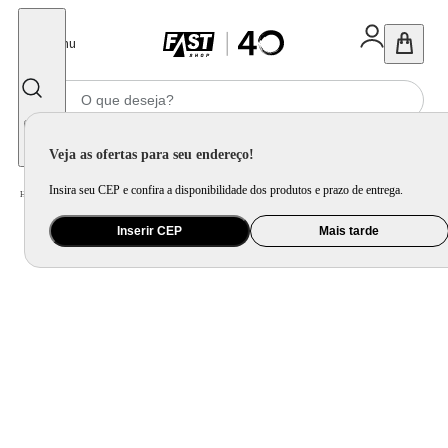
Fechar
Menu
Informe seu CEP
Veja as ofertas para seu endereço!
Insira seu CEP e confira a disponibilidade dos produtos e prazo de entrega.
Home
/
Utilidade Doméstica
/
Mesa
/
Aparelho de Jantar e Prato Avulso
Inserir CEP
Mais tarde