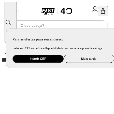
Fechar
Menu
Informe seu CEP
Veja as ofertas para seu endereço!
Insira seu CEP e confira a disponibilidade dos produtos e prazo de entrega.
Home
/
Utilidade Doméstica
/
Mesa
/
Aparelho de Jantar e Prato Avulso
Inserir CEP
Mais tarde