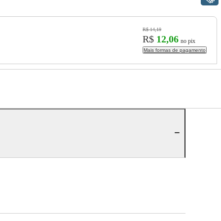
R$ 14,19
R$
12,06
no pix
Mais formas de pagamento