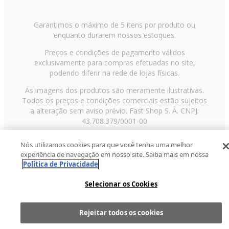
Garantimos o máximo de 5 itens por produto ou
enquanto durarem nossos estoques.
Preços e condições de pagamento válidos
exclusivamente para compras efetuadas no site,
podendo diferir na rede de lojas físicas.
As imagens dos produtos são meramente ilustrativas.
Todos os preços e condições comerciais estão sujeitos
a alteração sem aviso prévio. Fast Shop S. A. CNPJ:
43.708.379/0001-00
Avenida Zaki Narchi, nº 1650, sobreloja, Carandiru, São
Nós utilizamos cookies para que você tenha uma melhor
Paulo/SP, CEP 02029-001, Telefone: 11 3003-3728 ©
experiência de navegação em nosso site. Saiba mais em nossa
2013 Fast Shop - Todos os direitos reservados
RF
Política de Privacidade
Selecionar os Cookies
Rejeitar todos os cookies