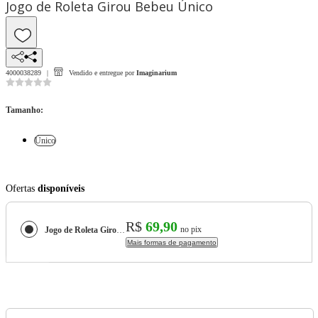
Jogo de Roleta Girou Bebeu Único
4000038289
Vendido e entregue por
Imaginarium
Tamanho
:
Único
Ofertas
disponíveis
R$
69,90
no pix
Jogo de Roleta Girou Bebeu
Mais formas de pagamento