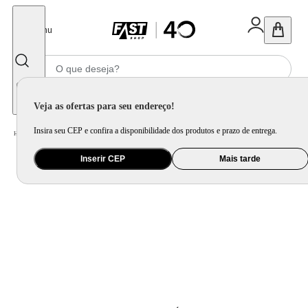
Fechar
Menu
Informe seu CEP
Veja as ofertas para seu endereço!
Insira seu CEP e confira a disponibilidade dos produtos e prazo de entrega.
Home
/
Brinquedo e Colecionável
/
Jogo e Quebra-Cabeça
/
Jogo de Roleta Girou Bebeu
Inserir CEP
Mais tarde