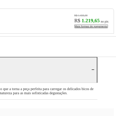
R$ 1.650,00
R$
1.219,65
no pix
Mais formas de pagamento
 que a torna a peça perfeita para carregar os delicados bicos de
natureza para as mais sofisticadas degustações.