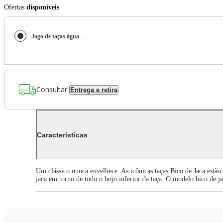
Ofertas
disponíveis
Jogo de taças água em cristal Strauss Bico de Jaca 416ml 6 peças 401.601.166
Consultar
Entrega e retira
Características
Um clássico nunca envelhece. As icônicas taças Bico de Jaca estão 
jaca em torno de todo o bojo inferior da taça. O modelo bico de ja