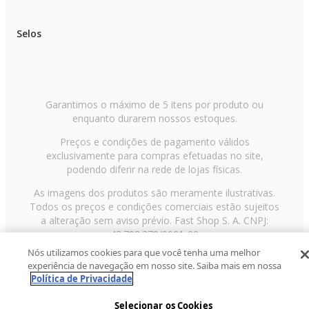
Selos
Garantimos o máximo de 5 itens por produto ou
enquanto durarem nossos estoques.
Preços e condições de pagamento válidos
exclusivamente para compras efetuadas no site,
podendo diferir na rede de lojas físicas.
As imagens dos produtos são meramente ilustrativas.
Todos os preços e condições comerciais estão sujeitos
a alteração sem aviso prévio. Fast Shop S. A. CNPJ:
43.708.379/0001-00
Nós utilizamos cookies para que você tenha uma melhor
Avenida Zaki Narchi, nº 1650, sobreloja, Carandiru, São
experiência de navegação em nosso site. Saiba mais em nossa
Paulo/SP, CEP 02029-001, Telefone: 11 3003-3728 ©
Política de Privacidade
2013 Fast Shop - Todos os direitos reservados
RF
Selecionar os Cookies