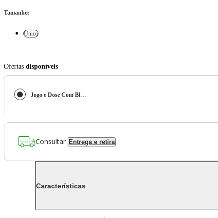
Tamanho
:
Único
Ofertas
disponíveis
Jogo e Dose Com Blocos Coloridos
Consultar
Entrega e retira
Características