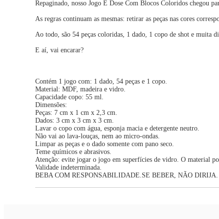
Repaginado, nosso Jogo É Dose Com Blocos Coloridos chegou para t
As regras continuam as mesmas: retirar as peças nas cores corresp
Ao todo, são 54 peças coloridas, 1 dado, 1 copo de shot e muita d
E aí, vai encarar?
Contém 1 jogo com: 1 dado, 54 peças e 1 copo.
Material: MDF, madeira e vidro.
Capacidade copo: 55 ml.
Dimensões:
Peças: 7 cm x 1 cm x 2,3 cm.
Dados: 3 cm x 3 cm x 3 cm.
Lavar o copo com água, esponja macia e detergente neutro.
Não vai ao lava-louças, nem ao micro-ondas.
Limpar as peças e o dado somente com pano seco.
Teme químicos e abrasivos.
Atenção: evite jogar o jogo em superfícies de vidro. O material po
Validade indeterminada.
BEBA COM RESPONSABILIDADE.SE BEBER, NÃO DIRIJA.