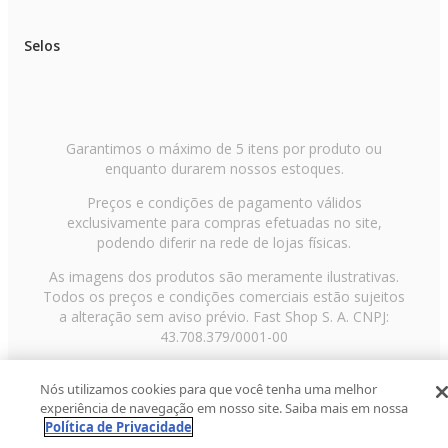
Selos
Garantimos o máximo de 5 itens por produto ou
enquanto durarem nossos estoques.
Preços e condições de pagamento válidos
exclusivamente para compras efetuadas no site,
podendo diferir na rede de lojas físicas.
As imagens dos produtos são meramente ilustrativas.
Todos os preços e condições comerciais estão sujeitos
a alteração sem aviso prévio. Fast Shop S. A. CNPJ:
43.708.379/0001-00
Avenida Zaki Narchi, nº 1650, sobreloja, Carandiru, São
Nós utilizamos cookies para que você tenha uma melhor
Paulo/SP, CEP 02029-001, Telefone: 11 3003-3728 ©
experiência de navegação em nosso site. Saiba mais em nossa
2013 Fast Shop - Todos os direitos reservados
RF
Política de Privacidade