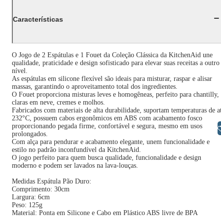
Características
O Jogo de 2 Espátulas e 1 Fouet da Coleção Clássica da KitchenAid une
qualidade, praticidade e design sofisticado para elevar suas receitas a outro
nível.
As espátulas em silicone flexível são ideais para misturar, raspar e alisar
massas, garantindo o aproveitamento total dos ingredientes.
O Fouet proporciona misturas leves e homogêneas, perfeito para chantilly,
claras em neve, cremes e molhos.
Fabricados com materiais de alta durabilidade, suportam temperaturas de a
232°C, possuem cabos ergonômicos em ABS com acabamento fosco
proporcionando pegada firme, confortável e segura, mesmo em usos
Libras
prolongados.
Com alça para pendurar e acabamento elegante, unem funcionalidade e
estilo no padrão inconfundível da KitchenAid.
O jogo perfeito para quem busca qualidade, funcionalidade e design
moderno e podem ser lavados na lava-louças.
Medidas Espátula Pão Duro:
Comprimento: 30cm
Largura: 6cm
Peso: 125g
Material: Ponta em Silicone e Cabo em Plástico ABS livre de BPA