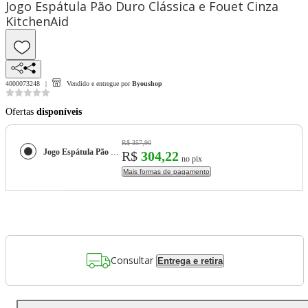
Jogo Espátula Pão Duro Clássica e Fouet Cinza
KitchenAid
4000073248
Vendido e entregue por
Byoushop
Ofertas
disponíveis
R$ 357,90
Jogo Espátula Pão Duro Clássica e Fouet Cinza KitchenAid
R$
304,22
no pix
Mais formas de pagamento
Consultar
Entrega e retira