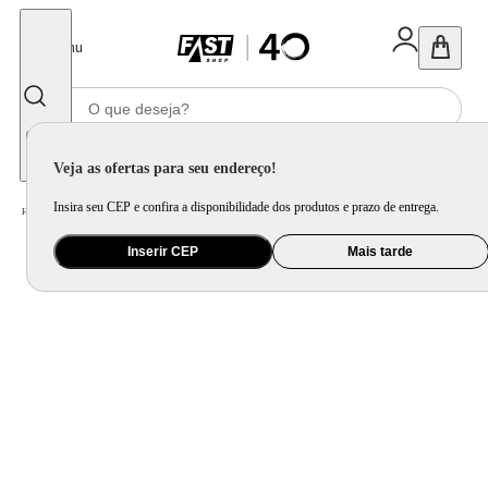
Fechar
Menu
Informe seu CEP
Veja as ofertas para seu endereço!
Insira seu CEP e confira a disponibilidade dos produtos e prazo de entrega.
Home
/
Utilidade Doméstica
/
Cozinha
/
Utensílio de Preparo
Inserir CEP
Mais tarde