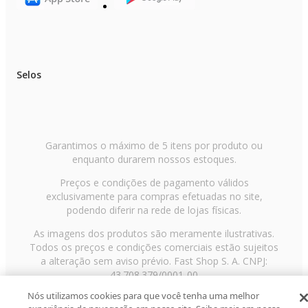
Selos
Garantimos o máximo de 5 itens por produto ou
enquanto durarem nossos estoques.
Preços e condições de pagamento válidos
exclusivamente para compras efetuadas no site,
podendo diferir na rede de lojas físicas.
As imagens dos produtos são meramente ilustrativas.
Todos os preços e condições comerciais estão sujeitos
a alteração sem aviso prévio. Fast Shop S. A. CNPJ:
43.708.379/0001-00
Nós utilizamos cookies para que você tenha uma melhor
Avenida Zaki Narchi, nº 1650, sobreloja, Carandiru, São