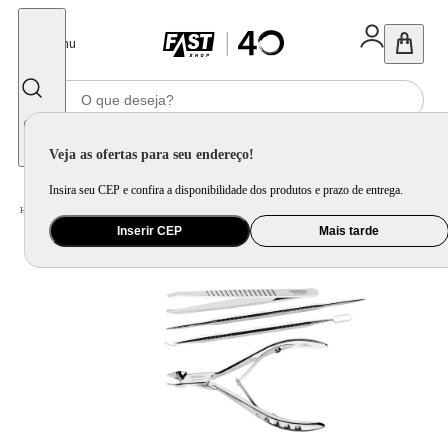
Fechar
Menu
Informe seu CEP
Veja as ofertas para seu endereço!
Insira seu CEP e confira a disponibilidade dos produtos e prazo de entrega.
Home
/
Saúde e Beleza
/
Unha
Inserir CEP
Mais tarde