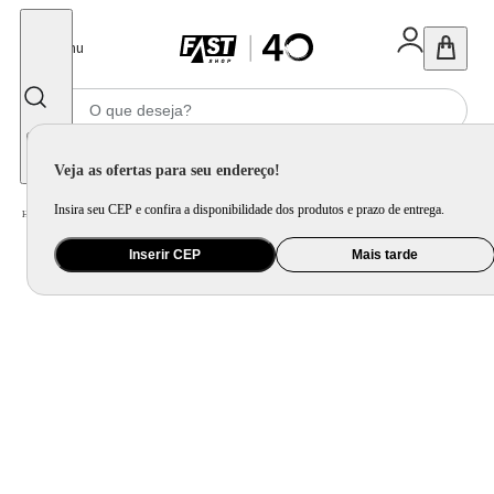
Fechar
Menu
Informe seu CEP
Veja as ofertas para seu endereço!
Insira seu CEP e confira a disponibilidade dos produtos e prazo de entrega.
Home
/
Informática e Games
/
Console, Jogo e Acessório
Inserir CEP
Mais tarde