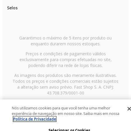
Modo online: A confirmar
Selos
Inclui: A confirmar
Classificação etária do conteúdo: A ser atualizado em cada território
Idiomas: Dublagem: EN | FR | IT | DE | ES | PT | PL | RU | AR | BPT |
LAS | JP | Apenas texto: NL | Nórdicos | TCH | SCH | KO
Recursos de compatibilidade: Resposta tátil | Gatilhos adaptáveis | Áudio 
| Carregamento rápido
Número de modelo (SKU de PS5): 1000048816
Garantimos o máximo de 5 itens por produto ou
Destino playstation.com: https://www.playstation.com/games/saros/
enquanto durarem nossos estoques.
Data da pré-venda: 11 de dezembro de 2025
Data de lançamento: TBC
Preços e condições de pagamento válidos
Dimensões da embalagem (L x A x P): 45 x 18 x 14 cm
exclusivamente para compras efetuadas no site,
Peso do produto: 0,09 kg
EAN: 711719022961
podendo diferir na rede de lojas físicas.
As imagens dos produtos são meramente ilustrativas.
Todos os preços e condições comerciais estão sujeitos
a alteração sem aviso prévio. Fast Shop S. A. CNPJ:
43.708.379/0001-00
Avenida Zaki Narchi, nº 1650, sobreloja, Carandiru, São
Nós utilizamos cookies para que você tenha uma melhor
Paulo/SP, CEP 02029-001, Telefone: 11 3003-3728 ©
experiência de navegação em nosso site. Saiba mais em nossa
2013 Fast Shop - Todos os direitos reservados
RF
Política de Privacidade
Selecionar os Cookies