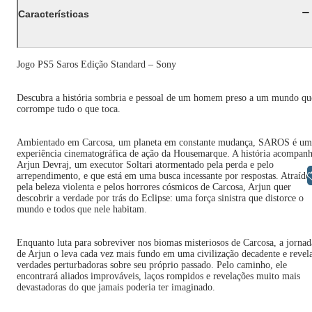
Características
Jogo PS5 Saros Edição Standard – Sony
Descubra a história sombria e pessoal de um homem preso a um mundo qu
corrompe tudo o que toca.
Ambientado em Carcosa, um planeta em constante mudança, SAROS é um
experiência cinematográfica de ação da Housemarque. A história acompan
Arjun Devraj, um executor Soltari atormentado pela perda e pelo
Libras
arrependimento, e que está em uma busca incessante por respostas. Atraído
pela beleza violenta e pelos horrores cósmicos de Carcosa, Arjun quer
descobrir a verdade por trás do Eclipse: uma força sinistra que distorce o
mundo e todos que nele habitam.
Enquanto luta para sobreviver nos biomas misteriosos de Carcosa, a jornad
de Arjun o leva cada vez mais fundo em uma civilização decadente e revel
verdades perturbadoras sobre seu próprio passado. Pelo caminho, ele
encontrará aliados improváveis, laços rompidos e revelações muito mais
devastadoras do que jamais poderia ter imaginado.