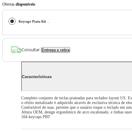
Ofertas
disponíveis
Keycaps Prata Kit Completo - US
Consultar
Entrega e retira
Características
Completo conjunto de teclas prateadas para teclados layout US. Est
o efeito metalizado é adquirido através de exclusiva técnica de el
Confortável de usar, permite que o usuário toque o teclado em uma 
Altura OEM, design ergonômico de arco escalonado, e linhas suav
104 keycaps PBT