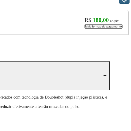
R$
180,00
no pix
Mais formas de pagamento
bricados com tecnologia de Doubleshot (dupla injeção plástica), e
 reduzir efetivamente a tensão muscular do pulso.