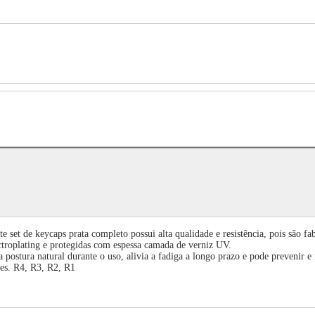
e set de keycaps prata completo possui alta qualidade e resistência, pois são fa
ectroplating e protegidas com espessa camada de verniz UV.
postura natural durante o uso, alivia a fadiga a longo prazo e pode prevenir e
es. R4, R3, R2, R1