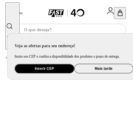
Fechar
Menu
Informe seu CEP
Veja as ofertas para seu endereço!
Insira seu CEP e confira a disponibilidade dos produtos e prazo de entrega.
Home
/
Móveis e Decoração
/
Móveis para Sala de Jantar
/
Banco e Banqueta
Inserir CEP
Mais tarde