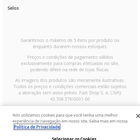
Selos
Garantimos o máximo de 5 itens por produto ou
enquanto durarem nossos estoques.
Preços e condições de pagamento válidos
exclusivamente para compras efetuadas no site,
podendo diferir na rede de lojas físicas.
As imagens dos produtos são meramente ilustrativas.
Todos os preços e condições comerciais estão sujeitos
a alteração sem aviso prévio. Fast Shop S. A. CNPJ:
43.708.379/0001-00
Avenida Zaki Narchi, nº 1650, sobreloja, Carandiru, São
Nós utilizamos cookies para que você tenha uma melhor
Paulo/SP, CEP 02029-001, Telefone: 11 3003-3728 ©
experiência de navegação em nosso site. Saiba mais em nossa
2013 Fast Shop - Todos os direitos reservados
RF
Política de Privacidade
Selecionar os Cookies