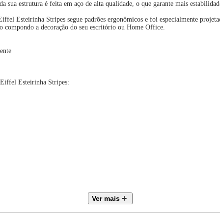
a sua estrutura é feita em aço de alta qualidade, o que garante mais estabilidad
ffel Esteirinha Stripes segue padrões ergonômicos e foi especialmente projet
uro compondo a decoração do seu escritório ou Home Office.
rente
iffel Esteirinha Stripes:
etária Charles Eames Eiffel Pretas
Ver mais