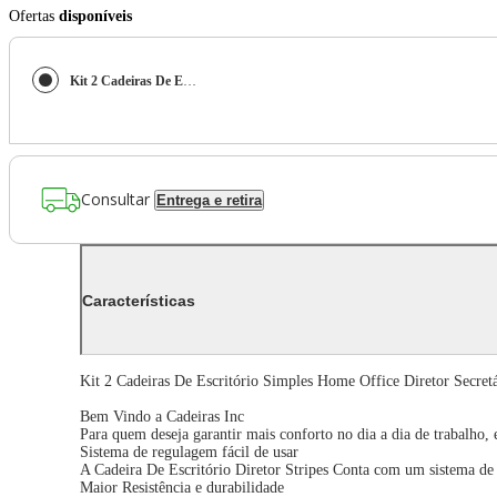
Ofertas
disponíveis
Kit 2 Cadeiras De Escritório Simples Home Office Diretor Secretária Charles Eames Eiffel Pretas
Consultar
Entrega e retira
Características
Kit 2 Cadeiras De Escritório Simples Home Office Diretor Secretá
Bem Vindo a Cadeiras Inc
Para quem deseja garantir mais conforto no dia a dia de trabalho,
Sistema de regulagem fácil de usar
A Cadeira De Escritório Diretor Stripes Conta com um sistema de r
Maior Resistência e durabilidade