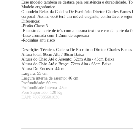
Esse modelo também se destaca pela resistência e durabilidade. Tod
Modelo ergonômico
O modelo Relax da Cadeira De Escritório Diretor Charles Eames Ei
corporal. Assim, você terá um móvel elegante, confortável e seg
Diferenças:
-Pistão Classe 3
-Encosto da parte de trás com a mesma textura e cor da parte da f
-Base cromada com 1,2mm de espessura
-Rodinhas anti risco
Descrições Técnicas Cadeira De Escritório Diretor Charles Eames E
Altura total: 96cm Alta / 86cm Baixa
Altura do Chão Até o Assento: 52cm Alta / 43cm Baixa
Altura do Chão Até o Braço: 72cm Alta / 63cm Baixa
Altura Do Encosto: 44cm
Largura: 55 cm
Largura interna de assento: 46 cm
Profundidade: 60 cm
Profundidade Interna: 45cm
Peso Suportado: 120 Kg
EAN: 7807385601036
Itens inclusos:
01 Kit 2 Cadeiras De Escritório Simples Home Office Diretor Secr