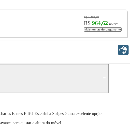
R$ 1.492,87
R$
964,62
no pix
Mais formas de pagamento
Libras
Charles Eames Eiffel Esteirinha Stripes é uma excelente opção.
avanca para ajustar a altura do móvel.