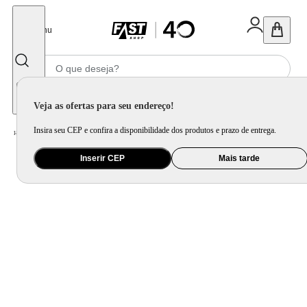
Fechar
Menu
Informe seu CEP
Veja as ofertas para seu endereço!
Insira seu CEP e confira a disponibilidade dos produtos e prazo de entrega.
Home
/
Bebê
/
Amamentação e Alimentação
/
Mamadeira
Inserir CEP
Mais tarde