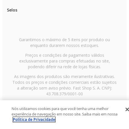
Selos
Garantimos o máximo de 5 itens por produto ou
enquanto durarem nossos estoques.
Preços e condições de pagamento válidos
exclusivamente para compras efetuadas no site,
podendo diferir na rede de lojas físicas.
As imagens dos produtos são meramente ilustrativas.
Todos os preços e condições comerciais estão sujeitos
a alteração sem aviso prévio. Fast Shop S. A. CNPJ:
43.708.379/0001-00
Avenida Zaki Narchi, nº 1650, sobreloja, Carandiru, São
Nós utilizamos cookies para que você tenha uma melhor
Paulo/SP, CEP 02029-001, Telefone: 11 3003-3728 ©
experiência de navegação em nosso site. Saiba mais em nossa
2013 Fast Shop - Todos os direitos reservados
RF
Política de Privacidade