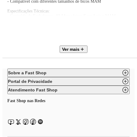
- Compatível com diferentes tamanhos de bicos MAM
Especificações Técnicas:
- Conteúdo da Embalagem: 02 Mamadeiras Easy Active MAM
- Composição/Material: Polipropileno e Silicone
- Garantia: 30 Dias (Contra Defeito de Fabricação Pelo Fabricante)
- Certificação INMETRO CE-PUR/IQB 000153 NBR 13793 – OCP 006
- Código do Fabricante: MA50023
- EAN: 9001616823107
- Marca: MAM
Ver mais
Imagens meramente ilustrativas, as cores e estampas podem variar de acor
com o lote do fabricante
Sobre a Fast Shop
Portal de Privacidade
Atendimento Fast Shop
Fast Shop nas Redes