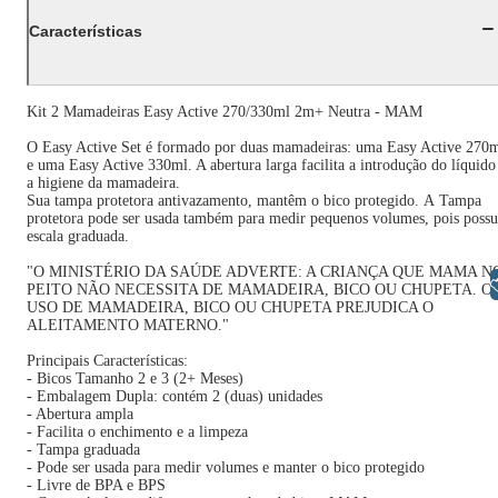
Características
Kit 2 Mamadeiras Easy Active 270/330ml 2m+ Neutra - MAM
O Easy Active Set é formado por duas mamadeiras: uma Easy Active 270
e uma Easy Active 330ml. A abertura larga facilita a introdução do líquido
a higiene da mamadeira.
Sua tampa protetora antivazamento, mantêm o bico protegido. A Tampa
protetora pode ser usada também para medir pequenos volumes, pois possu
escala graduada.
"O MINISTÉRIO DA SAÚDE ADVERTE: A CRIANÇA QUE MAMA N
Libras
PEITO NÃO NECESSITA DE MAMADEIRA, BICO OU CHUPETA. O
USO DE MAMADEIRA, BICO OU CHUPETA PREJUDICA O
ALEITAMENTO MATERNO."
Principais Características:
- Bicos Tamanho 2 e 3 (2+ Meses)
- Embalagem Dupla: contém 2 (duas) unidades
- Abertura ampla
- Facilita o enchimento e a limpeza
- Tampa graduada
- Pode ser usada para medir volumes e manter o bico protegido
- Livre de BPA e BPS