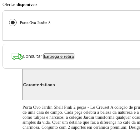
Ofertas
disponíveis
Porta Ovo Jardin Shell Pink 2 Peças - Le Creuset
Consultar
Entrega e retira
Características
Porta Ovo Jardin Shell Pink 2 peças - Le Creuset A coleção de pr
de uma casa de campo. Cada peça celebra a beleza da natureza e a 
como tulipas e narcisos, a coleção Jardin transforma qualquer ocasi
simples da vida. Quer um detalhe que faz a diferença no café da
charmosa. Conjunto com 2 suportes em cerâmica premium; Design f