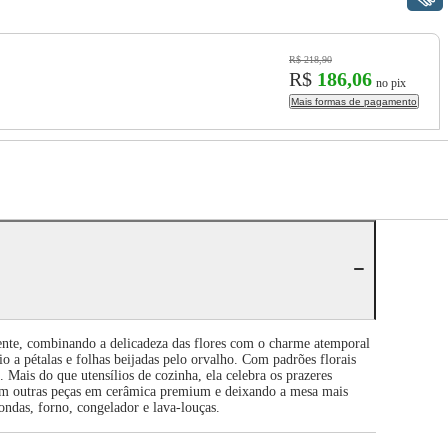
R$ 218,90
R$
186,06
no pix
Mais formas de pagamento
cente, combinando a delicadeza das flores com o charme atemporal
 a pétalas e folhas beijadas pelo orvalho. Com padrões florais
. Mais do que utensílios de cozinha, ela celebra os prazeres
com outras peças em cerâmica premium e deixando a mesa mais
ndas, forno, congelador e lava-louças.