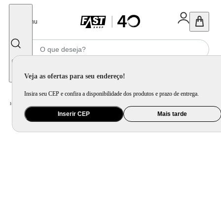
Fechar
Menu
Informe seu CEP
Veja as ofertas para seu endereço!
Insira seu CEP e confira a disponibilidade dos produtos e prazo de entrega.
Home
/
Utilidade Doméstica
/
Cozinha
/
Acessório Complementar para Cozinha
Inserir CEP
Mais tarde