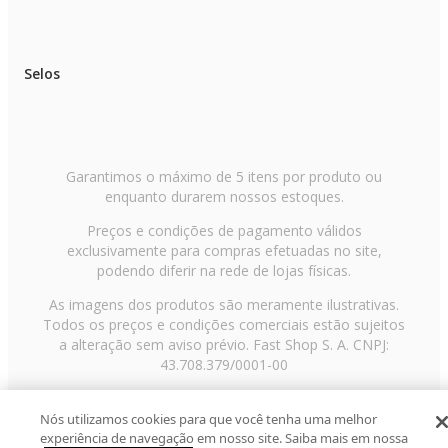
Selos
Garantimos o máximo de 5 itens por produto ou
enquanto durarem nossos estoques.
Preços e condições de pagamento válidos
exclusivamente para compras efetuadas no site,
podendo diferir na rede de lojas físicas.
As imagens dos produtos são meramente ilustrativas.
Todos os preços e condições comerciais estão sujeitos
a alteração sem aviso prévio. Fast Shop S. A. CNPJ:
43.708.379/0001-00
Avenida Zaki Narchi, nº 1650, sobreloja, Carandiru, São
Paulo/SP, CEP 02029-001, Telefone: 11 3003-3728 ©
Nós utilizamos cookies para que você tenha uma melhor
experiência de navegação em nosso site. Saiba mais em nossa
2013 Fast Shop - Todos os direitos reservados
RF