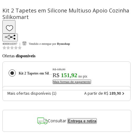
Kit 2 Tapetes em Silicone Multiuso Apoio Cozinha
Silikomart
4000018397
Vendido e entregue por
Byoushop
Ofertas
disponíveis
R$ 189,90
Kit 2 Tapetes em Silicone Multiuso Apoio Cozinha Silikomart
R$
151,92
no pix
Mais formas de pagamento
Mais ofertas disponíveis (
1
)
A partir de R$
189,90
Consultar
Entrega e retira