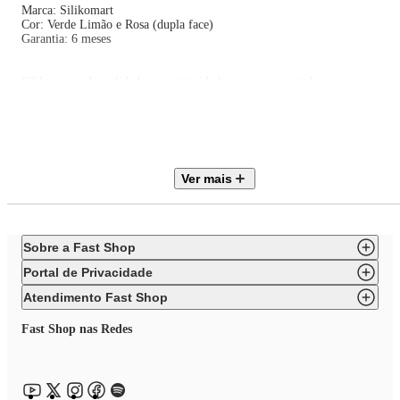
Marca: Silikomart
Cor: Verde Limão e Rosa (dupla face)
Garantia: 6 meses
Silikomart - A qualidade e a criatividade para a sua cozinha.
A Silikomart é uma marca italiana de referência em formas e moldes de
silicone. Com Design e produção 100% italianos: uma combinação única e
garantia de qualidade e excelência em todo o mundo. Os benefícios de suas
peças são durabilidade, estabilidade térmica, versatilidade e o design
inovador. A Silikomart oferece uma ampla gama de produtos refinados e
com funcionalidade, praticidade e beleza que atendem às necessidades de
Ver mais
todos aqueles que gostam de cozinhar. Os produtos Silikomart tem uma
reputação de design aprimorado.
Sobre a Fast Shop
Portal de Privacidade
Atendimento Fast Shop
Fast Shop nas Redes