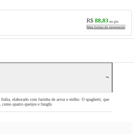
R$
88,83
no pix
Mais formas de pagamento
 Itália, elaborado com farinha de arroz e milho. O spaghetti, que
s, como quatro queijos e funghi.