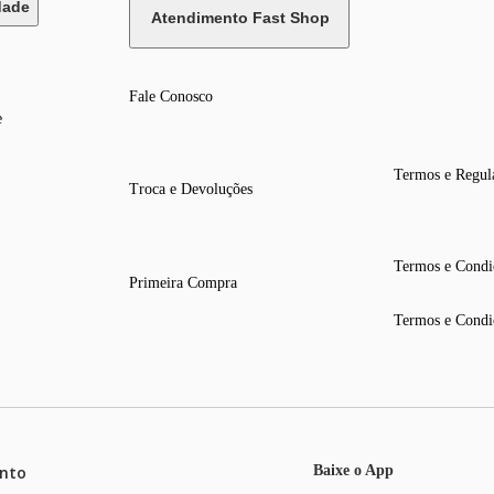
dade
Atendimento Fast Shop
Fale Conosco
e
Termos e Regul
Troca e Devoluções
Termos e Condi
Primeira Compra
Termos e Condi
nto
Baixe o App