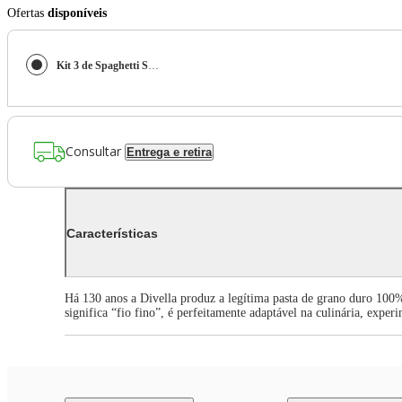
Ofertas
disponíveis
Kit 3 de Spaghetti Sem Glúten Italiano 400G Divella
Consultar
Entrega e retira
Características
Há 130 anos a Divella produz a legítima pasta de grano duro 100% i
significa “fio fino”, é perfeitamente adaptável na culinária, expe