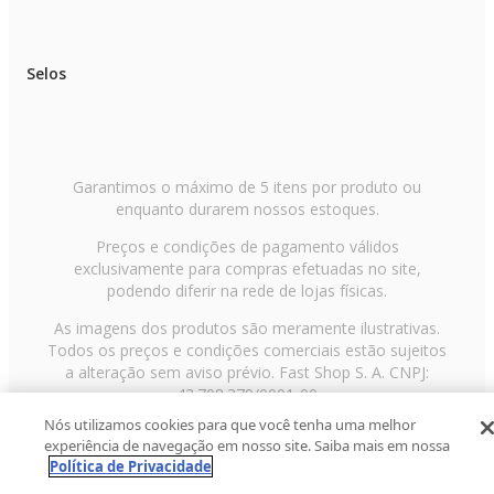
Selos
Garantimos o máximo de 5 itens por produto ou
enquanto durarem nossos estoques.
Preços e condições de pagamento válidos
exclusivamente para compras efetuadas no site,
podendo diferir na rede de lojas físicas.
As imagens dos produtos são meramente ilustrativas.
Todos os preços e condições comerciais estão sujeitos
a alteração sem aviso prévio. Fast Shop S. A. CNPJ:
43.708.379/0001-00
Nós utilizamos cookies para que você tenha uma melhor
Avenida Zaki Narchi, nº 1650, sobreloja, Carandiru, São
experiência de navegação em nosso site. Saiba mais em nossa
Paulo/SP, CEP 02029-001, Telefone: 11 3003-3728 ©
Política de Privacidade
2013 Fast Shop - Todos os direitos reservados
RF