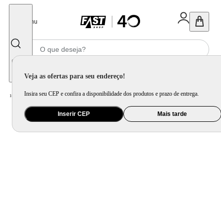
Fechar
Menu
Informe seu CEP
Veja as ofertas para seu endereço!
Insira seu CEP e confira a disponibilidade dos produtos e prazo de entrega.
Home
/
Mercado
/
Alimento
/
Massa e Molho
Inserir CEP
Mais tarde