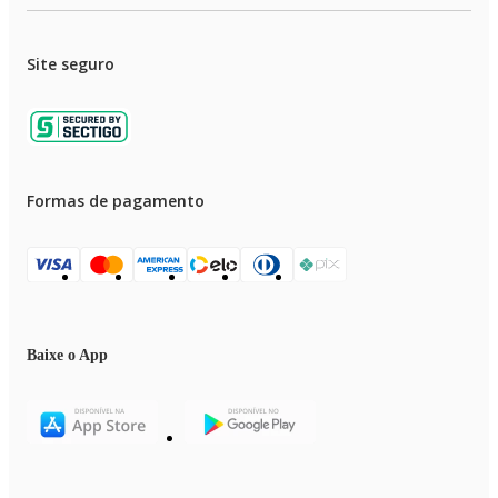
Largura Interna do Assento: 38cm
Peso Suportado: 120kg
Garantia: 3 meses contra defeitos de fabricação.
Site seguro
EAN: 7898725498089
ITENS INCLUSOS:
Manual de Montagem
Ferramentas Necessárias para Montagem
Formas de pagamento
Baixe o App