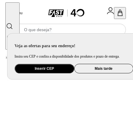
Fechar
Menu
Informe seu CEP
Veja as ofertas para seu endereço!
Insira seu CEP e confira a disponibilidade dos produtos e prazo de entrega.
Home
/
Móveis e Decoração
/
Móveis para Sala de Jantar
/
Banco e Banqueta
Inserir CEP
Mais tarde