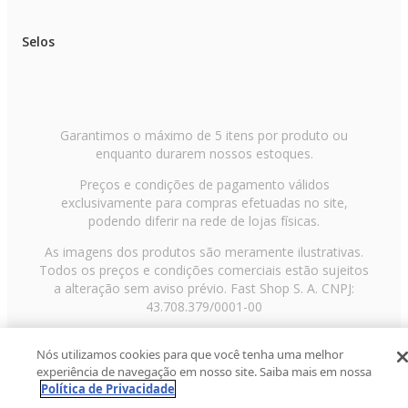
Selos
Garantimos o máximo de 5 itens por produto ou
enquanto durarem nossos estoques.
Preços e condições de pagamento válidos
exclusivamente para compras efetuadas no site,
podendo diferir na rede de lojas físicas.
As imagens dos produtos são meramente ilustrativas.
Todos os preços e condições comerciais estão sujeitos
a alteração sem aviso prévio. Fast Shop S. A. CNPJ:
43.708.379/0001-00
Avenida Zaki Narchi, nº 1650, sobreloja, Carandiru, São
Nós utilizamos cookies para que você tenha uma melhor
Paulo/SP, CEP 02029-001, Telefone: 11 3003-3728 ©
experiência de navegação em nosso site. Saiba mais em nossa
2013 Fast Shop - Todos os direitos reservados
RF
Política de Privacidade