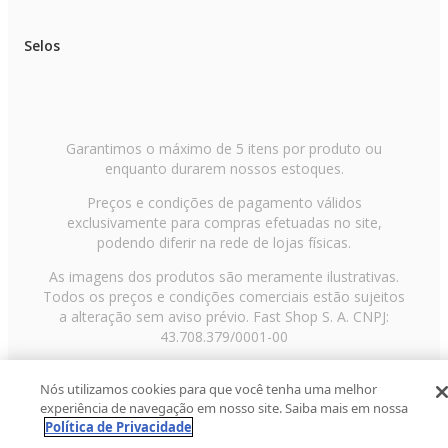
Selos
Garantimos o máximo de 5 itens por produto ou
enquanto durarem nossos estoques.
Preços e condições de pagamento válidos
exclusivamente para compras efetuadas no site,
podendo diferir na rede de lojas físicas.
As imagens dos produtos são meramente ilustrativas.
Todos os preços e condições comerciais estão sujeitos
a alteração sem aviso prévio. Fast Shop S. A. CNPJ:
43.708.379/0001-00
Avenida Zaki Narchi, nº 1650, sobreloja, Carandiru, São
Nós utilizamos cookies para que você tenha uma melhor
Paulo/SP, CEP 02029-001, Telefone: 11 3003-3728 ©
experiência de navegação em nosso site. Saiba mais em nossa
2013 Fast Shop - Todos os direitos reservados
RF
Política de Privacidade