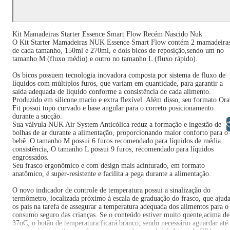
Kit Mamadeiras Starter Essence Smart Flow Recém Nascido Nuk
O Kit Starter Mamadeiras NUK Essence Smart Flow contém 2 mamadeira
de cada tamanho, 150ml e 270ml, e dois bicos de reposição,sendo um no
tamanho M (fluxo médio) e outro no tamanho L (fluxo rápido).
Os bicos possuem tecnologia inovadora composta por sistema de fluxo de
líquidos com múltiplos furos, que variam em quantidade, para garantir a
saída adequada de líquido conforme a consistência de cada alimento.
Produzido em silicone macio e extra flexível. Além disso, seu formato Ora
Fit possui topo curvado e base angular para o correto posicionamento
durante a sucção.
Libras
Sua válvula NUK Air System Anticólica reduz a formação e ingestão de
bolhas de ar durante a alimentação, proporcionando maior conforto para o
bebê. O tamanho M possui 6 furos recomendado para líquidos de média
consistência, O tamanho L possui 9 furos, recomendado para líquidos
engrossados.
Seu frasco ergonômico e com design mais acinturado, em formato
anatômico, é super-resistente e facilita a pega durante a alimentação.
O novo indicador de controle de temperatura possui a sinalização do
termômetro, localizada próximo à escala de graduação do frasco, que ajud
os pais na tarefa de assegurar a temperatura adequada dos alimentos para o
consumo seguro das crianças. Se o conteúdo estiver muito quente,acima de
37oC, o botão de temperatura ficará branco, sendo necessário aguardar até