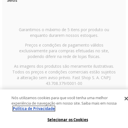
Selos
Garantimos o máximo de 5 itens por produto ou
enquanto durarem nossos estoques.
Preços e condições de pagamento válidos
exclusivamente para compras efetuadas no site,
podendo diferir na rede de lojas físicas.
As imagens dos produtos são meramente ilustrativas.
Todos os preços e condições comerciais estão sujeitos
a alteração sem aviso prévio. Fast Shop S. A. CNPJ:
43.708.379/0001-00
Avenida Zaki Narchi, nº 1650, sobreloja, Carandiru, São
Nós utilizamos cookies para que você tenha uma melhor
Paulo/SP, CEP 02029-001, Telefone: 11 3003-3728 ©
experiência de navegação em nosso site. Saiba mais em nossa
2013 Fast Shop - Todos os direitos reservados
RF
Política de Privacidade
Selecionar os Cookies