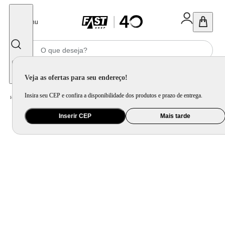
Fechar
Menu
Informe seu CEP
Veja as ofertas para seu endereço!
Insira seu CEP e confira a disponibilidade dos produtos e prazo de entrega.
Home
/
Bebê
/
Amamentação e Alimentação
/
Mamadeira
Inserir CEP
Mais tarde