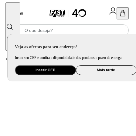
Fechar
Menu
Informe seu CEP
Veja as ofertas para seu endereço!
Insira seu CEP e confira a disponibilidade dos produtos e prazo de entrega.
Home
/
Mercado
/
Alimento
/
Massa e Molho
Inserir CEP
Mais tarde