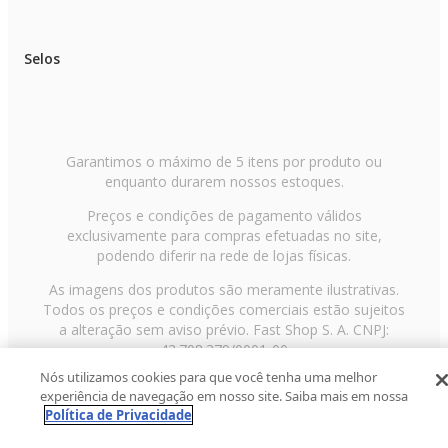
Selos
Garantimos o máximo de 5 itens por produto ou
enquanto durarem nossos estoques.
Preços e condições de pagamento válidos
exclusivamente para compras efetuadas no site,
podendo diferir na rede de lojas físicas.
As imagens dos produtos são meramente ilustrativas.
Todos os preços e condições comerciais estão sujeitos
a alteração sem aviso prévio. Fast Shop S. A. CNPJ:
43.708.379/0001-00
Nós utilizamos cookies para que você tenha uma melhor
Avenida Zaki Narchi, nº 1650, sobreloja, Carandiru, São
experiência de navegação em nosso site. Saiba mais em nossa
Paulo/SP, CEP 02029-001, Telefone: 11 3003-3728 ©
Política de Privacidade
2013 Fast Shop - Todos os direitos reservados
RF