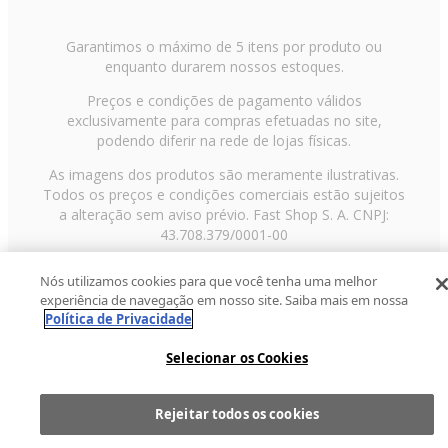
Garantimos o máximo de 5 itens por produto ou
enquanto durarem nossos estoques.
Preços e condições de pagamento válidos
exclusivamente para compras efetuadas no site,
podendo diferir na rede de lojas físicas.
As imagens dos produtos são meramente ilustrativas.
Todos os preços e condições comerciais estão sujeitos
a alteração sem aviso prévio. Fast Shop S. A. CNPJ:
43.708.379/0001-00
Avenida Zaki Narchi, nº 1650, sobreloja, Carandiru, São
Nós utilizamos cookies para que você tenha uma melhor
Paulo/SP, CEP 02029-001, Telefone: 11 3003-3728 ©
experiência de navegação em nosso site. Saiba mais em nossa
2013 Fast Shop - Todos os direitos reservados
RF
Política de Privacidade
Selecionar os Cookies
Rejeitar todos os cookies