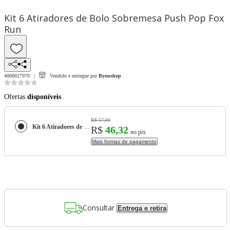
Kit 6 Atiradores de Bolo Sobremesa Push Pop Fox
Run
4000027970
Vendido e entregue por
Byoushop
Ofertas
disponíveis
R$ 57,90
Kit 6 Atiradores de Bolo Sobremesa Push Pop Fox Run
R$
46,32
no pix
Mais formas de pagamento
Consultar
Entrega e retira