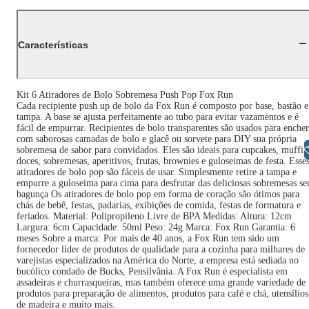
Características
Kit 6 Atiradores de Bolo Sobremesa Push Pop Fox Run
Cada recipiente push up de bolo da Fox Run é composto por base, bastão e
tampa. A base se ajusta perfeitamente ao tubo para evitar vazamentos e é
fácil de empurrar. Recipientes de bolo transparentes são usados ​​para encher
com saborosas camadas de bolo e glacê ou sorvete para DIY sua própria
Libras
sobremesa de sabor para convidados. Eles são ideais para cupcakes, muffin
doces, sobremesas, aperitivos, frutas, brownies e guloseimas de festa. Esse
atiradores de bolo pop são fáceis de usar. Simplesmente retire a tampa e
empurre a guloseima para cima para desfrutar das deliciosas sobremesas s
bagunça Os atiradores de bolo pop em forma de coração são ótimos para
chás de bebê, festas, padarias, exibições de comida, festas de formatura e
feriados. Material: Polipropileno Livre de BPA Medidas: Altura: 12cm
Largura: 6cm Capacidade: 50ml Peso: 24g Marca: Fox Run Garantia: 6
meses Sobre a marca: Por mais de 40 anos, a Fox Run tem sido um
fornecedor líder de produtos de qualidade para a cozinha para milhares de
varejistas especializados na América do Norte, a empresa está sediada no
bucólico condado de Bucks, Pensilvânia. A Fox Run é especialista em
assadeiras e churrasqueiras, mas também oferece uma grande variedade de
produtos para preparação de alimentos, produtos para café e chá, utensílios
de madeira e muito mais.