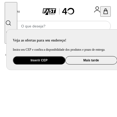
Fechar
Menu
Informe seu CEP
Veja as ofertas para seu endereço!
Insira seu CEP e confira a disponibilidade dos produtos e prazo de entrega.
Home
/
Utilidade Doméstica
/
Cozinha
/
Utensílio de Preparo
Inserir CEP
Mais tarde