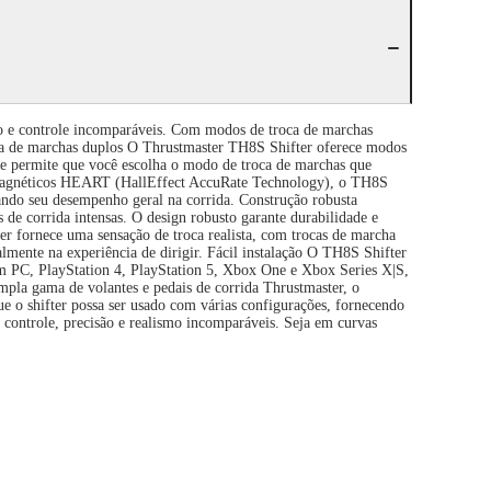
mo e controle incomparáveis. Com modos de troca de marchas
roca de marchas duplos O Thrustmaster TH8S Shifter oferece modos
ade permite que você escolha o modo de troca de marchas que
res magnéticos HEART (HallEffect AccuRate Technology), o TH8S
rando seu desempenho geral na corrida. Construção robusta
 de corrida intensas. O design robusto garante durabilidade e
er fornece uma sensação de troca realista, com trocas de marcha
lmente na experiência de dirigir. Fácil instalação O TH8S Shifter
com PC, PlayStation 4, PlayStation 5, Xbox One e Xbox Series X|S,
pla gama de volantes e pedais de corrida Thrustmaster, o
e o shifter possa ser usado com várias configurações, fornecendo
 controle, precisão e realismo incomparáveis. Seja em curvas