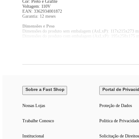
Cor: Preto e Grafite
Voltagem: 110V
EAN: 3362934001872
Garantia: 12 meses
Dimensões e Peso
Dimensões do produto sem embalagem (AxLxP): 117x215x273 
Dimensões do produto com embalagem (AxLxP): 195x258x175 
Peso do produto sem embalagem: 0,18 kg
Peso do produto com embalagem: 1,40 kg
Itens Inclusos
01 Kit Câmbio TH8S Add-on Shifter
Sobre a Fast Shop
Portal de Privaci
Nossas Lojas
Proteção de Dados
Trabalhe Conosco
Politica de Privacidad
Institucional
Solicitação de Direitos