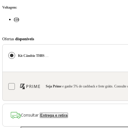
Voltagem
:
110
Ofertas
disponíveis
Kit Câmbio TH8S Add-on Shifter Thrustmaster Preto e Grafite para Múltiplas Plataformas
Seja Prime
e ganhe 5% de cashback e frete grátis. Consulte 
Consultar
Entrega e retira