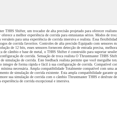
ter TH8S Shifter, um trocador de alta precisão projetado para oferecer realis
 oferece a melhor experiência de corrida para entusiastas sérios. Modos de t
versáteis para uma experiência de corrida imersiva e realista. Essa flexibilid
eus jogos de corrida favoritos. Controles de alta precisão Equipado com senso
olução de 12 bits, esses sensores fornecem detecção de entrada precisa, melho
a de câmbio e base de metal, o TH8S Shifter é construído para suportar sessões
configuração de corrida. Sensação de troca realista O Thrustmaster TH8S Shift
 de simulação de corrida. Este feedback realista permite que você mergulhe tota
 o integre de forma rápida e fácil à sua configuração de corrida. Compatível 
o mínima necessária. Ampla compatibilidade Totalmente compatível com uma am
mento de simulação de corrida existente. Esta ampla compatibilidade garante qu
primore sua simulação de corrida com o câmbio Thrustmaster TH8S e desfrute de
experiência de corrida excepcional e imersiva.