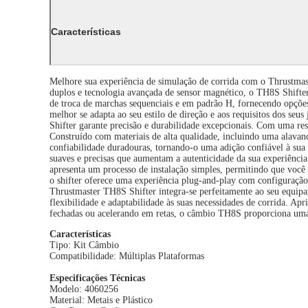
Características
Melhore sua experiência de simulação de corrida com o Thrustmas
duplos e tecnologia avançada de sensor magnético, o TH8S Shifter
de troca de marchas sequenciais e em padrão H, fornecendo opções 
melhor se adapta ao seu estilo de direção e aos requisitos dos s
Shifter garante precisão e durabilidade excepcionais. Com uma res
Construído com materiais de alta qualidade, incluindo uma alavanc
confiabilidade duradouras, tornando-o uma adição confiável à sua 
suaves e precisas que aumentam a autenticidade da sua experiência
apresenta um processo de instalação simples, permitindo que você
o shifter oferece uma experiência plug-and-play com configuraçã
Thrustmaster TH8S Shifter integra-se perfeitamente ao seu equipa
flexibilidade e adaptabilidade às suas necessidades de corrida. A
fechadas ou acelerando em retas, o câmbio TH8S proporciona uma 
Características
Tipo: Kit Câmbio
Compatibilidade: Múltiplas Plataformas
Especificações Técnicas
Modelo: 4060256
Material: Metais e Plástico