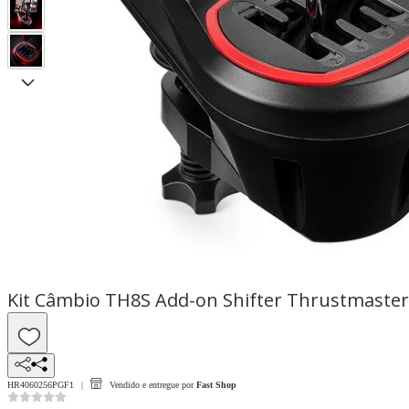
Kit Câmbio TH8S Add-on Shifter Thrustmaster 
HR4060256PGF1
Vendido e entregue por
Fast Shop