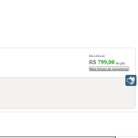
R$ 1.031,02
R$
799,00
no pix
Mais formas de pagamento
Libras