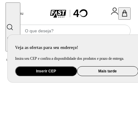
Fechar
Menu
Informe seu CEP
Veja as ofertas para seu endereço!
Insira seu CEP e confira a disponibilidade dos produtos e prazo de entrega.
Home
/
Brinquedo e Colecionável
/
Para Colecionar
Inserir CEP
Mais tarde