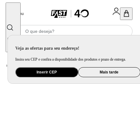
Fechar
Menu
Informe seu CEP
Veja as ofertas para seu endereço!
Insira seu CEP e confira a disponibilidade dos produtos e prazo de entrega.
Home
/
Eletroportátil
/
Liquidificador
Inserir CEP
Mais tarde