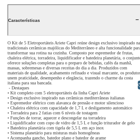
Características
O Kit de 5 Eletroportáteis Ariete Capri reúne design exclusivo inspirado n
tradicionais cerâmicas majólicas do Mediterrâneo e alta funcionalidade par
transformar sua rotina na cozinha. Composto por espremedor de frutas,
chaleira elétrica, torradeira, liquidificador e batedeira planetária, o conjunt
oferece soluções completas para o preparo de bebidas, cafés da manhã,
massas, sobremesas e diversas receitas do dia a dia. Produzidos com
materiais de qualidade, acabamento refinado e visual marcante, os produto
unem praticidade, desempenho e elegância, trazendo o charme da costa
italiana para sua bancada.
Libras
- Destaques
• Kit completo com 5 eletroportáteis da linha Capri Ariete
• Design exclusivo inspirado nas cerâmicas mediterrâneas italianas
• Espremedor elétrico com alavanca de pressão e motor silencioso
• Chaleira elétrica com capacidade de 1,7 L e desligamento automático
• Torradeira para 2 fatias com 6 níveis de tostagem
• Funções de torrar, aquecer e descongelar na torradeira
• Liquidificador com copo de vidro de 1,5 L e função triturador de gelo
• Batedeira planetária com tigela de 5,5 L em aço inox
• Sistema planetário para misturas mais homogêneas
• Acompanha gancho, batedor plano e batedor de arame