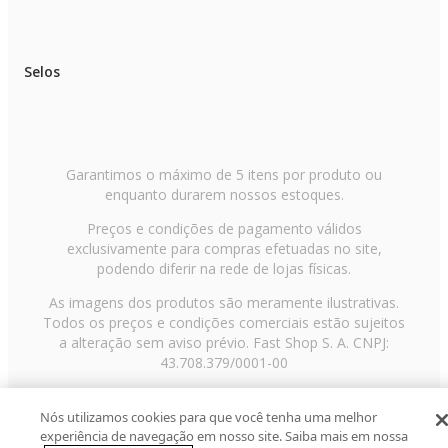
• Largura: 28,5 cm
• Comprimento: 42,5 cm
- Observações
• Kit indicado para preparo de bebidas, massas, bolos, cremes, pães,
Selos
torradas e receitas diversas
• Produtos desenvolvidos para uso doméstico
• Utilizar conforme a voltagem informada (220V)
• Recomenda-se seguir as instruções de uso e limpeza de cada equipamento
• Imagens meramente ilustrativas.
Garantimos o máximo de 5 itens por produto ou
enquanto durarem nossos estoques.
Preços e condições de pagamento válidos
exclusivamente para compras efetuadas no site,
podendo diferir na rede de lojas físicas.
As imagens dos produtos são meramente ilustrativas.
Todos os preços e condições comerciais estão sujeitos
a alteração sem aviso prévio. Fast Shop S. A. CNPJ:
43.708.379/0001-00
Avenida Zaki Narchi, nº 1650, sobreloja, Carandiru, São
Paulo/SP, CEP 02029-001, Telefone: 11 3003-3728 ©
Nós utilizamos cookies para que você tenha uma melhor
experiência de navegação em nosso site. Saiba mais em nossa
2013 Fast Shop - Todos os direitos reservados
RF