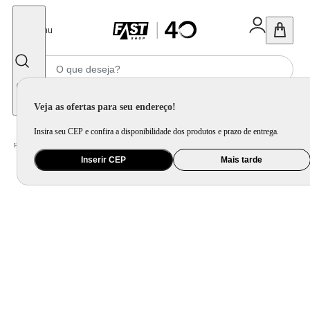
Fechar
Menu
Informe seu CEP
Veja as ofertas para seu endereço!
Insira seu CEP e confira a disponibilidade dos produtos e prazo de entrega.
Home
/
Mercado
/
Bebida
/
Bebida Não Alcoolica
Inserir CEP
Mais tarde