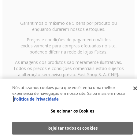
Garantimos o máximo de 5 itens por produto ou
enquanto durarem nossos estoques.
Preços e condições de pagamento válidos
exclusivamente para compras efetuadas no site,
podendo diferir na rede de lojas físicas.
As imagens dos produtos são meramente ilustrativas.
Todos os preços e condições comerciais estão sujeitos
a alteração sem aviso prévio. Fast Shop S. A. CNPJ:
43.708.379/0001-00
Nós utilizamos cookies para que você tenha uma melhor
Avenida Zaki Narchi, nº 1650, sobreloja, Carandiru, São
experiência de navegação em nosso site. Saiba mais em nossa
Paulo/SP, CEP 02029-001, Telefone: 11 3003-3728 ©
Política de Privacidade
2013 Fast Shop - Todos os direitos reservados
RF
Selecionar os Cookies
Rejeitar todos os cookies